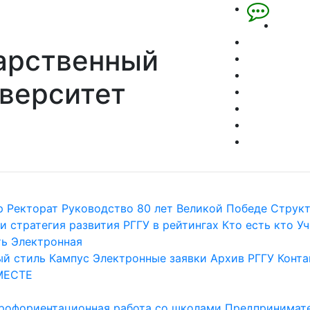
арственный
верситет
р
Ректорат
Руководство
80 лет Великой Победе
Струк
и стратегия развития
РГГУ в рейтингах
Кто есть кто
Уч
ть
Электронная
й стиль
Кампус
Электронные заявки
Архив РГГУ
Конта
МЕСТЕ
рофориентационная работа со школами
Предпринимате