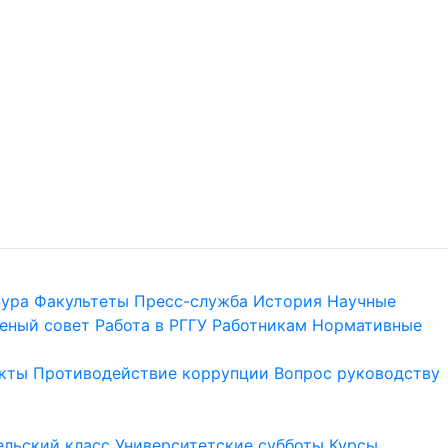
тура
Факультеты
Пресс-служба
История
Научные
еный совет
Работа в РГГУ
Работникам
Нормативные
кты
Противодействие коррупции
Вопрос руководству
льский класс
Университетские субботы
Курсы