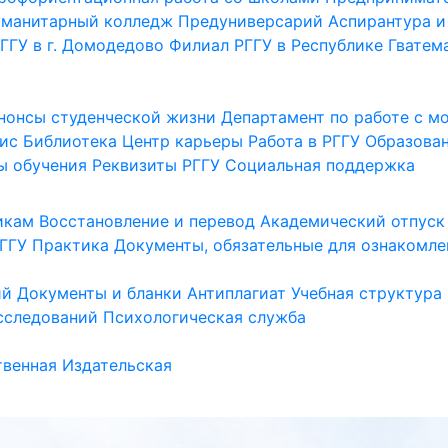
уманитарный колледж
Предуниверсарий
Аспирантура и
ГГУ в г. Домодедово
Филиал РГГУ в Республике Гватем
нонсы студенческой жизни
Департамент по работе с 
ис
Библиотека
Центр карьеры
Работа в РГГУ
Образова
ы обучения
Реквизиты РГГУ
Социальная поддержка
икам
Восстановление и перевод
Академический отпуск
ГГУ
Практика
Документы, обязательные для ознакомле
ий
Документы и бланки
Антиплагиат
Учебная структура
сследований
Психологическая служба
венная
Издательская