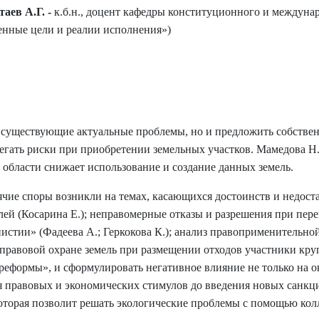
таев А.Г. -
к.б.н., доцент кафедры конституционного и междуна
енные цели и реалии исполнения»)
 существующие актуальные проблемы, но и предложить собствен
ать риски при приобретении земельных участков. Мамедова Н. 
й области снижает использование и создание данных земель.
ие споры возникли на темах, касающихся достоинств и недост
ей (Косарина Е.); неправомерные отказы и разрешения при пере
истии» (Фадеева А.; Геркокова К.); анализ правоприменительно
 о правовой охране земель при размещении отходов участники кр
реформы», и сформулировать негативное влияние не только на о
 правовых и экономических стимулов до введения новых санкци
которая позволит решать экологические проблемы с помощью ко