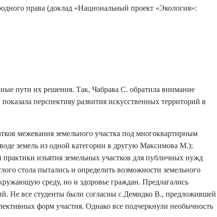
родного права (доклад «Национальный проект «Экология»:
ные пути их решения. Так, Чабрава С. обратила внимание
показала перспективу развития искусственных территорий в
атков межевания земельного участка под многоквартирным
воде земель из одной категории в другую Максимова М.);
й практики изъятия земельных участков для публичных нужд
углого стола пытались и определить возможности земельного
кружающую среду, но и здоровье граждан. Предлагались
й. Не все студенты были согласны с Демидко В., предложившей
ллективных форм участия. Однако все подчеркнули необычность