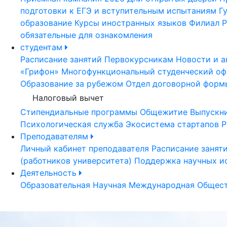
подготовки к ЕГЭ и вступительным испытаниям
Г
образование
Курсы иностранных языков
Филиал Р
обязательные для ознакомления
студентам
Расписание занятий
Первокурсникам
Новости и а
«Грифон»
Многофункциональный студенческий оф
Образование за рубежом
Отдел договорной форм
Налоговый вычет
Стипендиальные программы
Общежитие
Выпускн
Психологическая служба
Экосистема стартапов Р
Преподавателям
Личный кабинет преподавателя
Расписание занят
(работников университета)
Поддержка научных и
Деятельность
Образовательная
Научная
Международная
Общест