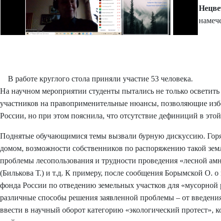
Нецве
намеч
В работе круглого стола приняли участие 53 человека.
На научном мероприятии студенты пытались не только осветить
участников на правоприменительные нюансы, позволяющие избег
России, но при этом пояснила, что отсутствие дефиниций в это
Поднятые обучающимися темы вызвали бурную дискуссию. Горяч
домом, возможности собственников по распоряжению такой земл
проблемы лесопользования и трудности проведения «лесной амн
(Билькова Т.) и т.д. К примеру, после сообщения Борымской О.
фонда России по отведению земельных участков для «мусорной 
различные способы решения заявленной проблемы – от введения
ввести в научный оборот категорию «экологический протест», 