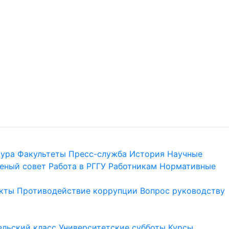
тура
Факультеты
Пресс-служба
История
Научные
еный совет
Работа в РГГУ
Работникам
Нормативные
кты
Противодействие коррупции
Вопрос руководству
льский класс
Университетские субботы
Курсы