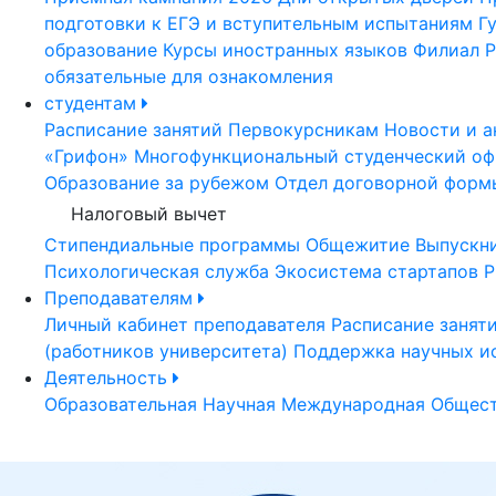
подготовки к ЕГЭ и вступительным испытаниям
Г
образование
Курсы иностранных языков
Филиал Р
обязательные для ознакомления
студентам
Расписание занятий
Первокурсникам
Новости и а
«Грифон»
Многофункциональный студенческий оф
Образование за рубежом
Отдел договорной форм
Налоговый вычет
Стипендиальные программы
Общежитие
Выпускн
Психологическая служба
Экосистема стартапов Р
Преподавателям
Личный кабинет преподавателя
Расписание занят
(работников университета)
Поддержка научных и
Деятельность
Образовательная
Научная
Международная
Общест