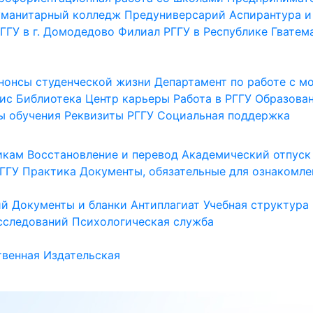
уманитарный колледж
Предуниверсарий
Аспирантура и
ГГУ в г. Домодедово
Филиал РГГУ в Республике Гватем
нонсы студенческой жизни
Департамент по работе с 
ис
Библиотека
Центр карьеры
Работа в РГГУ
Образова
ы обучения
Реквизиты РГГУ
Социальная поддержка
икам
Восстановление и перевод
Академический отпуск
ГГУ
Практика
Документы, обязательные для ознакомле
ий
Документы и бланки
Антиплагиат
Учебная структура
сследований
Психологическая служба
венная
Издательская