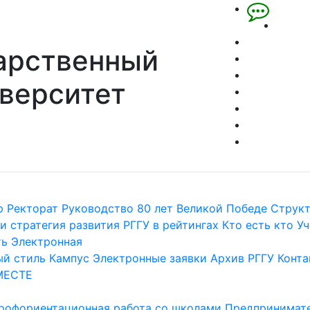
арственный
верситет
р
Ректорат
Руководство
80 лет Великой Победе
Струк
и стратегия развития
РГГУ в рейтингах
Кто есть кто
Уч
ть
Электронная
й стиль
Кампус
Электронные заявки
Архив РГГУ
Конта
МЕСТЕ
рофориентационная работа со школами
Предпринимате