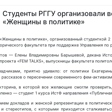
Студенты РГГУ организовали в
«Женщины в политике»
 «Женщины в политике», организованный студенткой 2
рического факультета при поддержке Управления по р
тов — Елены Владимировны Барышевой, декана Истор
проекта «FEM TALKS», выпускницы факультета полито
адчиками, приятно удивило: от политики Екатерин
 рассказов о пересечении современного фем-активизм
кторина, в которой все желающие смогли проверить,
пенко — студент 1 курса ИстФ направления «Публичная
ем докладов и женской репрезентации в политическо
и стереотипов, с которыми приходится сталкиватьс