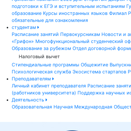
подготовки к ЕГЭ и вступительным испытаниям
Г
образование
Курсы иностранных языков
Филиал Р
обязательные для ознакомления
студентам
Расписание занятий
Первокурсникам
Новости и а
«Грифон»
Многофункциональный студенческий оф
Образование за рубежом
Отдел договорной форм
Налоговый вычет
Стипендиальные программы
Общежитие
Выпускн
Психологическая служба
Экосистема стартапов Р
Преподавателям
Личный кабинет преподавателя
Расписание занят
(работников университета)
Поддержка научных и
Деятельность
Образовательная
Научная
Международная
Общест