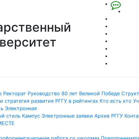
арственный
верситет
р
Ректорат
Руководство
80 лет Великой Победе
Струк
и стратегия развития
РГГУ в рейтингах
Кто есть кто
Уч
ть
Электронная
й стиль
Кампус
Электронные заявки
Архив РГГУ
Конта
МЕСТЕ
рофориентационная работа со школами
Предпринимате