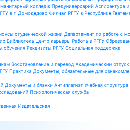
уманитарный колледж
Предуниверсарий
Аспирантура и
ГГУ в г. Домодедово
Филиал РГГУ в Республике Гватем
нонсы студенческой жизни
Департамент по работе с 
ис
Библиотека
Центр карьеры
Работа в РГГУ
Образова
ы обучения
Реквизиты РГГУ
Социальная поддержка
икам
Восстановление и перевод
Академический отпуск
ГГУ
Практика
Документы, обязательные для ознакомле
ий
Документы и бланки
Антиплагиат
Учебная структура
сследований
Психологическая служба
венная
Издательская