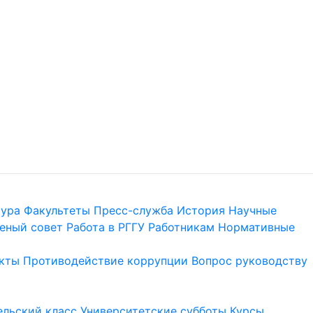
тура
Факультеты
Пресс-служба
История
Научные
еный совет
Работа в РГГУ
Работникам
Нормативные
кты
Противодействие коррупции
Вопрос руководству
льский класс
Университетские субботы
Курсы