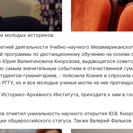
ки молодых историков.
етней деятельности Учебно-научного Мезамериканског
ной программы по дистанционному обучению на основе 
и Юрия Валентиновича Кнорозова, выдающегося советс
ло самым значительным событием в отечественной гум
тудентов-гуманитариев, - пояснила Ксения и спросила
 РГГУ, но и все молодые ученые могли на нее претендо
 Историко-Архивного Института, приходите к нам в го
ов отметил уникальность научного открытия Ю.В. Кнор
ии общероссийского статуса. Также Валерий Фальков 