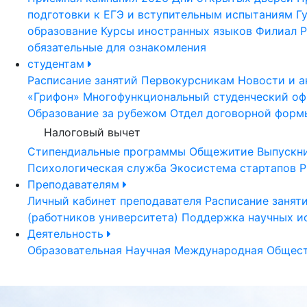
подготовки к ЕГЭ и вступительным испытаниям
Г
образование
Курсы иностранных языков
Филиал Р
обязательные для ознакомления
студентам
Расписание занятий
Первокурсникам
Новости и а
«Грифон»
Многофункциональный студенческий оф
Образование за рубежом
Отдел договорной форм
Налоговый вычет
Стипендиальные программы
Общежитие
Выпускн
Психологическая служба
Экосистема стартапов Р
Преподавателям
Личный кабинет преподавателя
Расписание занят
(работников университета)
Поддержка научных и
Деятельность
Образовательная
Научная
Международная
Общест