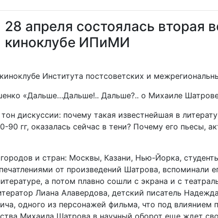
28 апреля состоялась вторая 
киноклубе ИПиМИ
 киноклубе Института постсоветских и межрегиональн
енко «Дальше…Дальше!.. Дальше?.. о Михаиле Шатрове,
тон дискуссии: почему такая известнейшая в литерату
90 гг, оказалась сейчас в тени? Почему его пьесы, а
городов и стран: Москвы, Казани, Нью-Йорка, студент
печатлениями от произведений Шатрова, вспоминали ег
литературе, а потом плавно сошли с экрана и с театр
итератор Лиана Алавердова, детский писатель Надежда
ича, одного из персонажей фильма, что под влиянием
ства Михаила Шатрова в научный оборот еще ждет сво