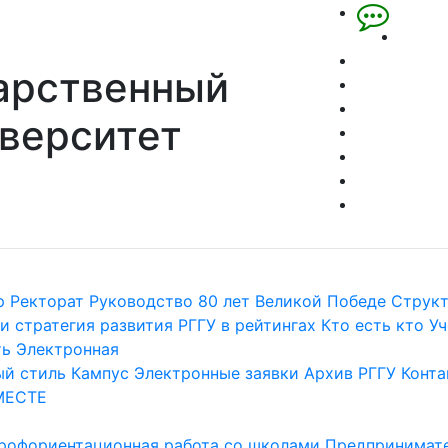
арственный
верситет
р
Ректорат
Руководство
80 лет Великой Победе
Струк
и стратегия развития
РГГУ в рейтингах
Кто есть кто
Уч
ть
Электронная
й стиль
Кампус
Электронные заявки
Архив РГГУ
Конта
МЕСТЕ
рофориентационная работа со школами
Предпринимате