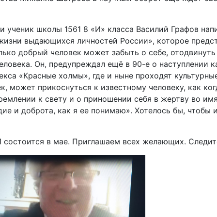
и ученик школы 1561 8 «И» класса Василий Графов нап
жизни выдающихся личностей России», которое предст
лько добрый человек может забыть о себе, отодвинут
человека. Он, предупреждал ещё в 90-е о наступлении 
кса «Красные холмы», где и ныне проходят культурны
к, может прикоснуться к известному человеку, как ко
ремлении к свету и о приношении себя в жертву во им
рдие и доброта, как я ее понимаю». Хотелось бы, чтоб
состоится в мае. Приглашаем всех желающих. Следит