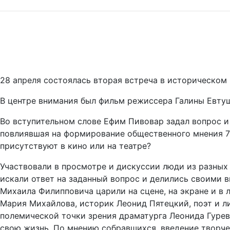
28 апреля состоялась вторая встреча в историческом
В центре внимания был фильм режиссера Галины Евтуш
Во вступительном слове Ефим Пивовар задал вопрос и 
повлиявшая на формирование общественного мнения 70-
присутствуют в кино или на театре?
Участвовали в просмотре и дискуссии люди из разных 
искали ответ на заданный вопрос и делились своими в
Михаила Филипповича царили на сцене, на экране и в 
Мария Михайлова, историк Леонид Пятецкий, поэт и л
полемической точки зрения драматурга Леонида Гурев
свою жизнь. По мнению собравшихся, введение творче