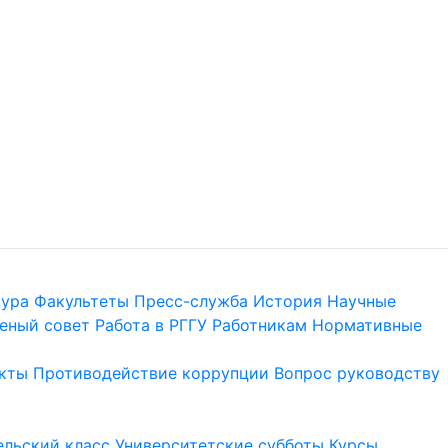
тура
Факультеты
Пресс-служба
История
Научные
еный совет
Работа в РГГУ
Работникам
Нормативные
кты
Противодействие коррупции
Вопрос руководству
льский класс
Университетские субботы
Курсы