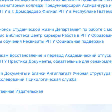
уманитарный колледж
Предуниверсарий
Аспирантура и
ГГУ в г. Домодедово
Филиал РГГУ в Республике Гватем
нонсы студенческой жизни
Департамент по работе с 
ис
Библиотека
Центр карьеры
Работа в РГГУ
Образова
ы обучения
Реквизиты РГГУ
Социальная поддержка
икам
Восстановление и перевод
Академический отпуск
ГГУ
Практика
Документы, обязательные для ознакомле
ий
Документы и бланки
Антиплагиат
Учебная структура
сследований
Психологическая служба
венная
Издательская