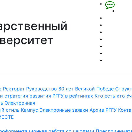
арственный
верситет
р
Ректорат
Руководство
80 лет Великой Победе
Струк
и стратегия развития
РГГУ в рейтингах
Кто есть кто
Уч
ть
Электронная
й стиль
Кампус
Электронные заявки
Архив РГГУ
Конта
МЕСТЕ
рофориентационная работа со школами
Предпринимате