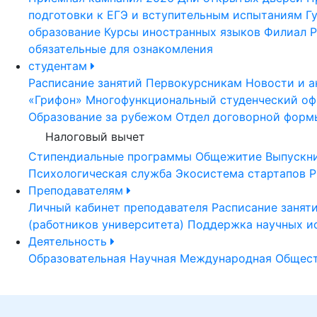
подготовки к ЕГЭ и вступительным испытаниям
Г
образование
Курсы иностранных языков
Филиал Р
обязательные для ознакомления
студентам
Расписание занятий
Первокурсникам
Новости и а
«Грифон»
Многофункциональный студенческий оф
Образование за рубежом
Отдел договорной форм
Налоговый вычет
Стипендиальные программы
Общежитие
Выпускн
Психологическая служба
Экосистема стартапов Р
Преподавателям
Личный кабинет преподавателя
Расписание занят
(работников университета)
Поддержка научных и
Деятельность
Образовательная
Научная
Международная
Общест