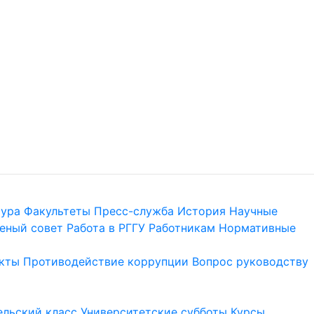
тура
Факультеты
Пресс-служба
История
Научные
еный совет
Работа в РГГУ
Работникам
Нормативные
кты
Противодействие коррупции
Вопрос руководству
льский класс
Университетские субботы
Курсы