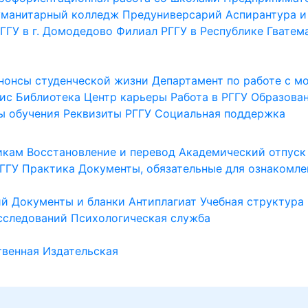
уманитарный колледж
Предуниверсарий
Аспирантура и
ГГУ в г. Домодедово
Филиал РГГУ в Республике Гватем
нонсы студенческой жизни
Департамент по работе с 
ис
Библиотека
Центр карьеры
Работа в РГГУ
Образова
ы обучения
Реквизиты РГГУ
Социальная поддержка
икам
Восстановление и перевод
Академический отпуск
ГГУ
Практика
Документы, обязательные для ознакомле
ий
Документы и бланки
Антиплагиат
Учебная структура
сследований
Психологическая служба
венная
Издательская