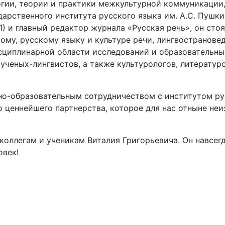
гии, теории и практики межкультурной коммуникации,
дарственного института русского языка им. А.С. Пуш
 и главный редактор журнала «Русская речь», он стоя
ому, русскому языку и культуре речи, лингвостранове
иплинарной области исследований и образовательных пр
ученых-лингвистов, а также культурологов, литературо
о-образовательным сотрудничеством с институтом рус
о ценнейшего партнерства, которое для нас отныне не
коллегам и ученикам Виталия Григорьевича. Он навсег
овек!