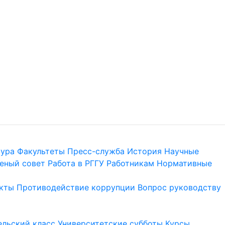
тура
Факультеты
Пресс-служба
История
Научные
еный совет
Работа в РГГУ
Работникам
Нормативные
кты
Противодействие коррупции
Вопрос руководству
льский класс
Университетские субботы
Курсы