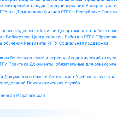
уманитарный колледж
Предуниверсарий
Аспирантура и
ГГУ в г. Домодедово
Филиал РГГУ в Республике Гватем
нонсы студенческой жизни
Департамент по работе с 
ис
Библиотека
Центр карьеры
Работа в РГГУ
Образова
ы обучения
Реквизиты РГГУ
Социальная поддержка
икам
Восстановление и перевод
Академический отпуск
ГГУ
Практика
Документы, обязательные для ознакомле
ий
Документы и бланки
Антиплагиат
Учебная структура
сследований
Психологическая служба
венная
Издательская