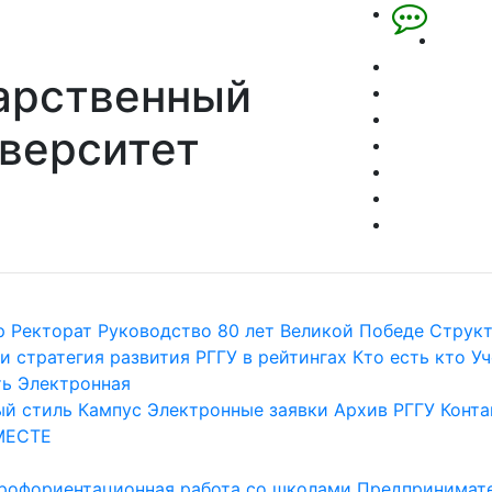
арственный
верситет
р
Ректорат
Руководство
80 лет Великой Победе
Струк
и стратегия развития
РГГУ в рейтингах
Кто есть кто
Уч
ть
Электронная
й стиль
Кампус
Электронные заявки
Архив РГГУ
Конта
МЕСТЕ
рофориентационная работа со школами
Предпринимате