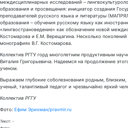
междисциплинарных исследований – лингвокультуроло
образования и просвещения: инициатор создания Госу
преподавателей русского языка и литературы (МАПРЯЛ)
образования – обучения русскому языку как иностранн
«лингвострановедение» как обозначение новой междисц
Костомарова и Е.М. Верещагина. Несколько поколений 
монографиях В.Г. Костомарова.
Коллектив РГГУ горд многолетним продуктивным научн
Виталия Григорьевича. Надеемся на продолжение этог
ученом.
Выражаем глубокие соболезнования родным, близким, 
ученый, талантливый педагог и чрезвычайно яркий чел
Коллектив РГГУ
Фото:
Ефим Эрихман/pravmir.ru
Текст:
-