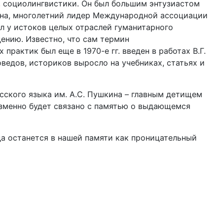
 социолингвистики. Он был большим энтузиастом
кина, многолетний лидер Международной ассоциации
л у истоков целых отраслей гуманитарного
дению. Известно, что сам термин
актик был еще в 1970-е гг. введен в работах В.Г.
ведов, историков выросло на учебниках, статьях и
ского языка им. А.С. Пушкина – главным детищем
изменно будет связано с памятью о выдающемся
да останется в нашей памяти как проницательный