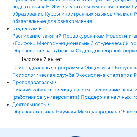
подготовки к ЕГЭ и вступительным испытаниям
Г
образование
Курсы иностранных языков
Филиал Р
обязательные для ознакомления
студентам
Расписание занятий
Первокурсникам
Новости и а
«Грифон»
Многофункциональный студенческий оф
Образование за рубежом
Отдел договорной форм
Налоговый вычет
Стипендиальные программы
Общежитие
Выпускн
Психологическая служба
Экосистема стартапов Р
Преподавателям
Личный кабинет преподавателя
Расписание занят
(работников университета)
Поддержка научных и
Деятельность
Образовательная
Научная
Международная
Общест