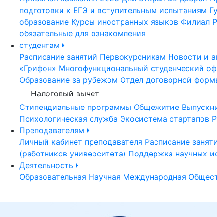
подготовки к ЕГЭ и вступительным испытаниям
Г
образование
Курсы иностранных языков
Филиал Р
обязательные для ознакомления
студентам
Расписание занятий
Первокурсникам
Новости и а
«Грифон»
Многофункциональный студенческий оф
Образование за рубежом
Отдел договорной форм
Налоговый вычет
Стипендиальные программы
Общежитие
Выпускн
Психологическая служба
Экосистема стартапов Р
Преподавателям
Личный кабинет преподавателя
Расписание занят
(работников университета)
Поддержка научных и
Деятельность
Образовательная
Научная
Международная
Общест