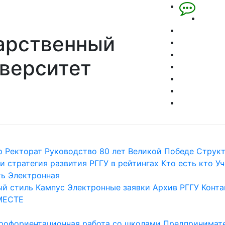
арственный
верситет
р
Ректорат
Руководство
80 лет Великой Победе
Струк
и стратегия развития
РГГУ в рейтингах
Кто есть кто
Уч
ть
Электронная
й стиль
Кампус
Электронные заявки
Архив РГГУ
Конта
МЕСТЕ
рофориентационная работа со школами
Предпринимате