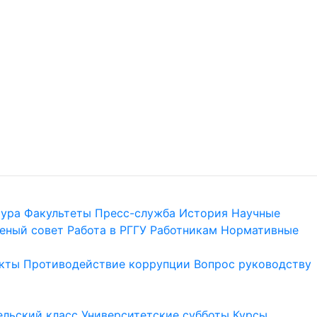
тура
Факультеты
Пресс-служба
История
Научные
еный совет
Работа в РГГУ
Работникам
Нормативные
кты
Противодействие коррупции
Вопрос руководству
льский класс
Университетские субботы
Курсы