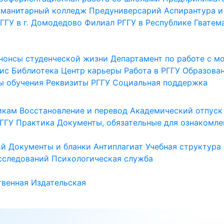
уманитарный колледж
Предуниверсарий
Аспирантура и
ГГУ в г. Домодедово
Филиал РГГУ в Республике Гватем
нонсы студенческой жизни
Департамент по работе с 
ис
Библиотека
Центр карьеры
Работа в РГГУ
Образова
ы обучения
Реквизиты РГГУ
Социальная поддержка
икам
Восстановление и перевод
Академический отпуск
ГГУ
Практика
Документы, обязательные для ознакомле
ий
Документы и бланки
Антиплагиат
Учебная структура
сследований
Психологическая служба
венная
Издательская