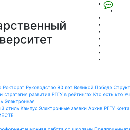
арственный
верситет
р
Ректорат
Руководство
80 лет Великой Победе
Струк
и стратегия развития
РГГУ в рейтингах
Кто есть кто
Уч
ть
Электронная
й стиль
Кампус
Электронные заявки
Архив РГГУ
Конта
МЕСТЕ
рофориентационная работа со школами
Предпринимате