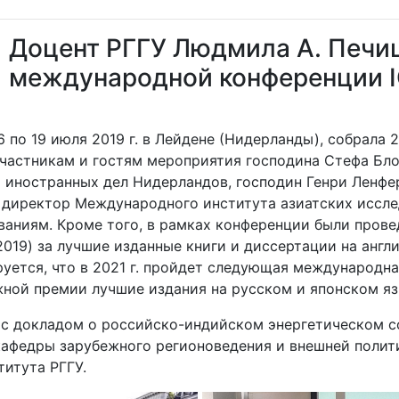
Доцент РГГУ Людмила А. Печищ
международной конференции I
 по 19 июля 2019 г. в Лейдене (Нидерланды), собрала 
участникам и гостям мероприятия господина Стефа Бло
иностранных дел Нидерландов, господин Генри Ленфер
, директор Международного института азиатских иссле
аниям. Кроме того, в рамках конференции были прове
019) за лучшие изданные книги и диссертации на англ
уется, что в 2021 г. пройдет следующая международна
жной премии лучшие издания на русском и японском яз
1 с докладом о российско-индийском энергетическом 
 кафедры зарубежного регионоведения и внешней поли
итута РГГУ.