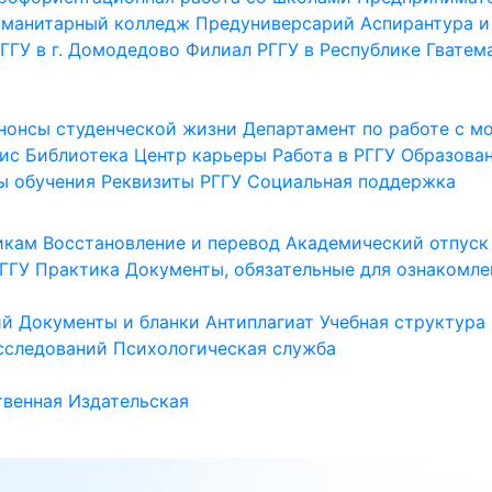
уманитарный колледж
Предуниверсарий
Аспирантура и
ГГУ в г. Домодедово
Филиал РГГУ в Республике Гватем
нонсы студенческой жизни
Департамент по работе с 
ис
Библиотека
Центр карьеры
Работа в РГГУ
Образова
ы обучения
Реквизиты РГГУ
Социальная поддержка
икам
Восстановление и перевод
Академический отпуск
ГГУ
Практика
Документы, обязательные для ознакомле
ий
Документы и бланки
Антиплагиат
Учебная структура
сследований
Психологическая служба
венная
Издательская