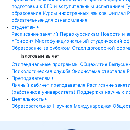
подготовки к ЕГЭ и вступительным испытаниям
Г
образование
Курсы иностранных языков
Филиал Р
обязательные для ознакомления
студентам
Расписание занятий
Первокурсникам
Новости и а
«Грифон»
Многофункциональный студенческий оф
Образование за рубежом
Отдел договорной форм
Налоговый вычет
Стипендиальные программы
Общежитие
Выпускн
Психологическая служба
Экосистема стартапов Р
Преподавателям
Личный кабинет преподавателя
Расписание занят
(работников университета)
Поддержка научных и
Деятельность
Образовательная
Научная
Международная
Общест