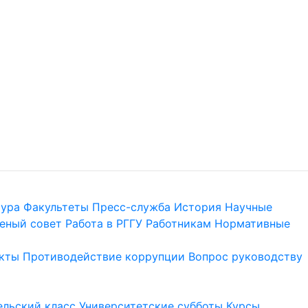
тура
Факультеты
Пресс-служба
История
Научные
еный совет
Работа в РГГУ
Работникам
Нормативные
кты
Противодействие коррупции
Вопрос руководству
льский класс
Университетские субботы
Курсы