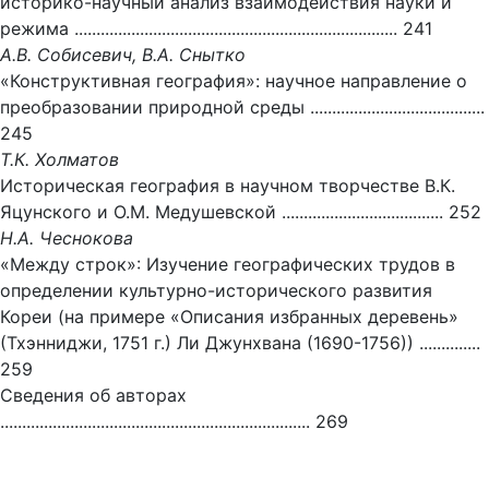
историко-научный анализ взаимодействия науки и
режима .......................................................................... 241
А.В. Собисевич, В.А. Снытко
«Конструктивная география»: научное направление о
преобразовании природной среды ........................................
245
Т.К. Холматов
Историческая география в научном творчестве В.К.
Яцунского и О.М. Медушевской ..................................... 252
Н.А. Чеснокова
«Между строк»: Изучение географических трудов в
определении культурно-исторического развития
Кореи (на примере «Описания избранных деревень»
(Тхэнниджи, 1751 г.) Ли Джунхвана (1690-1756)) ..............
259
Сведения об авторах
....................................................................... 269