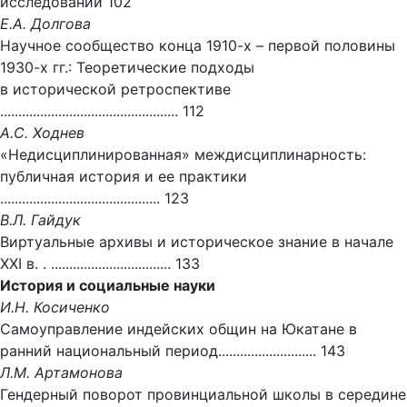
исследовании 102
Е.А. Долгова
Научное сообщество конца 1910-х – первой половины
1930-х гг.: Теоретические подходы
в исторической ретроспективе
................................................. 112
А.С. Ходнев
«Недисциплинированная» междисциплинарность:
публичная история и ее практики
............................................ 123
В.Л. Гайдук
Виртуальные архивы и историческое знание в начале
XXI в. . ................................. 133
История и социальные науки
И.Н. Косиченко
Самоуправление индейских общин на Юкатане в
ранний национальный период........................... 143
Л.М. Артамонова
Гендерный поворот провинциальной школы в середине