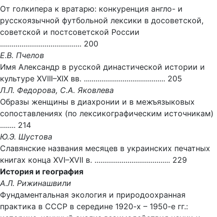
От голкипера к вратарю: конкуренция англо- и
русскоязычной футбольной лексики в досоветской,
советской и постсоветской России
.......................................... 200
Е.В. Пчелов
Имя Александр в русской династической истории и
культуре XVIII–XIX вв. .......................................... 205
Л.Л. Федорова, С.А. Яковлева
Образы женщины в диахронии и в межъязыковых
сопоставлениях (по лексикографическим источникам)
........ 214
Ю.Э. Шустова
Славянские названия месяцев в украинских печатных
книгах конца XVI–XVII в. ....................................... 229
История и география
А.Л. Рижинашвили
Фундаментальная экология и природоохранная
практика в СССР в середине 1920-х – 1950-е гг.: