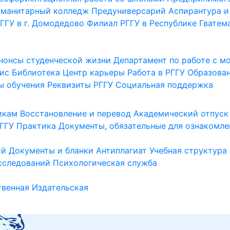
уманитарный колледж
Предуниверсарий
Аспирантура и
ГГУ в г. Домодедово
Филиал РГГУ в Республике Гватем
нонсы студенческой жизни
Департамент по работе с 
ис
Библиотека
Центр карьеры
Работа в РГГУ
Образова
ы обучения
Реквизиты РГГУ
Социальная поддержка
икам
Восстановление и перевод
Академический отпуск
ГГУ
Практика
Документы, обязательные для ознакомле
ий
Документы и бланки
Антиплагиат
Учебная структура
сследований
Психологическая служба
венная
Издательская