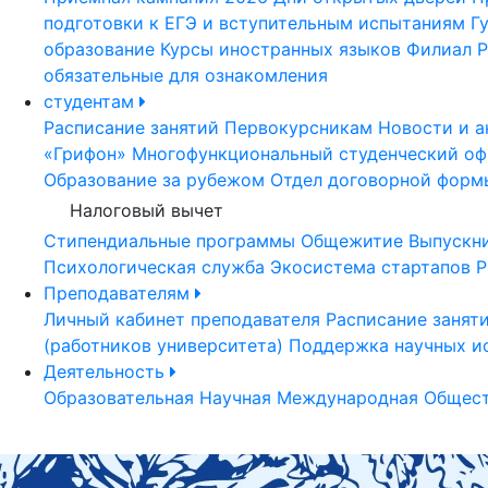
подготовки к ЕГЭ и вступительным испытаниям
Г
образование
Курсы иностранных языков
Филиал Р
обязательные для ознакомления
студентам
Расписание занятий
Первокурсникам
Новости и а
«Грифон»
Многофункциональный студенческий оф
Образование за рубежом
Отдел договорной форм
Налоговый вычет
Стипендиальные программы
Общежитие
Выпускн
Психологическая служба
Экосистема стартапов Р
Преподавателям
Личный кабинет преподавателя
Расписание занят
(работников университета)
Поддержка научных и
Деятельность
Образовательная
Научная
Международная
Общест