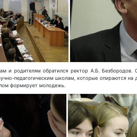
м и родителям обратился ректор А.Б. Безбородов. О
учно-педагогическим школам, которые опираются на д
целом формирует молодежь.