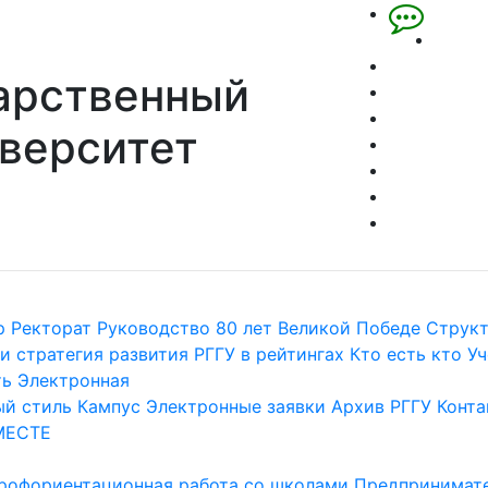
арственный
верситет
р
Ректорат
Руководство
80 лет Великой Победе
Струк
и стратегия развития
РГГУ в рейтингах
Кто есть кто
Уч
ть
Электронная
й стиль
Кампус
Электронные заявки
Архив РГГУ
Конта
МЕСТЕ
рофориентационная работа со школами
Предпринимате