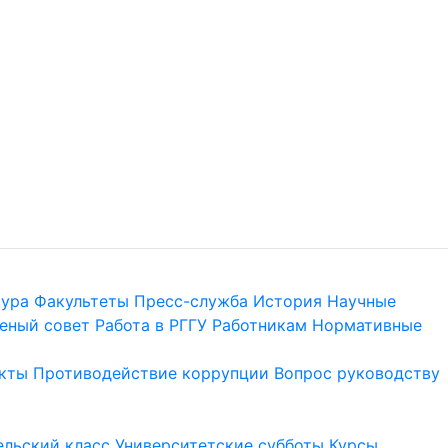
тура
Факультеты
Пресс-служба
История
Научные
еный совет
Работа в РГГУ
Работникам
Нормативные
кты
Противодействие коррупции
Вопрос руководству
льский класс
Университетские субботы
Курсы