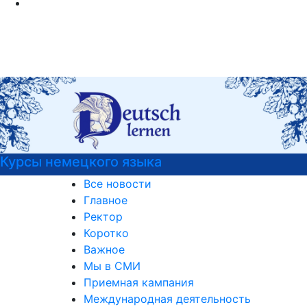
 немецкого языка
РГГУ 
Все новости
Главное
Ректор
Коротко
Важное
Мы в СМИ
Приемная кампания
Международная деятельность