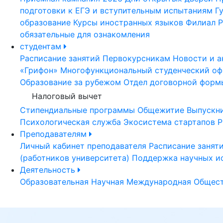
подготовки к ЕГЭ и вступительным испытаниям
Г
образование
Курсы иностранных языков
Филиал Р
обязательные для ознакомления
студентам
Расписание занятий
Первокурсникам
Новости и а
«Грифон»
Многофункциональный студенческий оф
Образование за рубежом
Отдел договорной форм
Налоговый вычет
Стипендиальные программы
Общежитие
Выпускн
Психологическая служба
Экосистема стартапов Р
Преподавателям
Личный кабинет преподавателя
Расписание занят
(работников университета)
Поддержка научных и
Деятельность
Образовательная
Научная
Международная
Общест