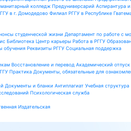
уманитарный колледж
Предуниверсарий
Аспирантура и
ГГУ в г. Домодедово
Филиал РГГУ в Республике Гватем
нонсы студенческой жизни
Департамент по работе с 
ис
Библиотека
Центр карьеры
Работа в РГГУ
Образова
ы обучения
Реквизиты РГГУ
Социальная поддержка
икам
Восстановление и перевод
Академический отпуск
ГГУ
Практика
Документы, обязательные для ознакомле
ий
Документы и бланки
Антиплагиат
Учебная структура
сследований
Психологическая служба
венная
Издательская