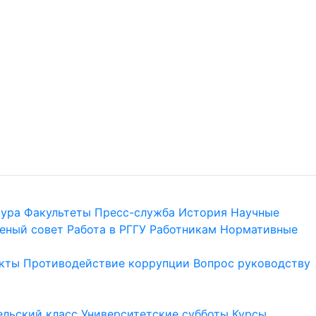
тура
Факультеты
Пресс-служба
История
Научные
еный совет
Работа в РГГУ
Работникам
Нормативные
кты
Противодействие коррупции
Вопрос руководству
льский класс
Университетские субботы
Курсы