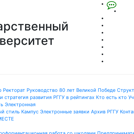
арственный
верситет
р
Ректорат
Руководство
80 лет Великой Победе
Струк
и стратегия развития
РГГУ в рейтингах
Кто есть кто
Уч
ть
Электронная
й стиль
Кампус
Электронные заявки
Архив РГГУ
Конта
МЕСТЕ
рофориентационная работа со школами
Предпринимате