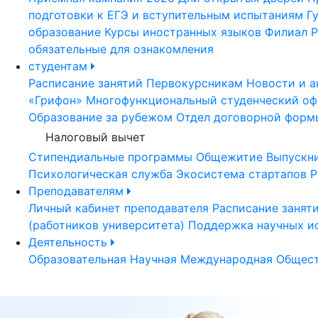
подготовки к ЕГЭ и вступительным испытаниям
Г
образование
Курсы иностранных языков
Филиал Р
обязательные для ознакомления
студентам
Расписание занятий
Первокурсникам
Новости и а
«Грифон»
Многофункциональный студенческий оф
Образование за рубежом
Отдел договорной форм
Налоговый вычет
Стипендиальные программы
Общежитие
Выпускн
Психологическая служба
Экосистема стартапов Р
Преподавателям
Личный кабинет преподавателя
Расписание занят
(работников университета)
Поддержка научных и
Деятельность
Образовательная
Научная
Международная
Общест