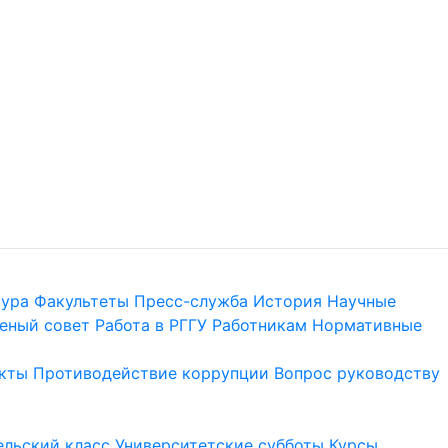
тура
Факультеты
Пресс-служба
История
Научные
еный совет
Работа в РГГУ
Работникам
Нормативные
кты
Противодействие коррупции
Вопрос руководству
льский класс
Университетские субботы
Курсы