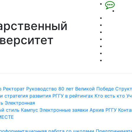
арственный
верситет
р
Ректорат
Руководство
80 лет Великой Победе
Струк
и стратегия развития
РГГУ в рейтингах
Кто есть кто
Уч
ть
Электронная
й стиль
Кампус
Электронные заявки
Архив РГГУ
Конта
МЕСТЕ
рофориентационная работа со школами
Предпринимате