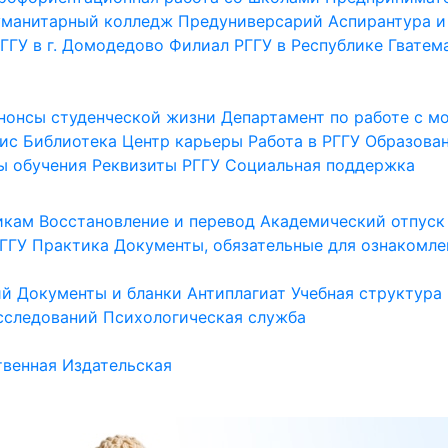
уманитарный колледж
Предуниверсарий
Аспирантура и
ГГУ в г. Домодедово
Филиал РГГУ в Республике Гватем
нонсы студенческой жизни
Департамент по работе с 
ис
Библиотека
Центр карьеры
Работа в РГГУ
Образова
ы обучения
Реквизиты РГГУ
Социальная поддержка
икам
Восстановление и перевод
Академический отпуск
ГГУ
Практика
Документы, обязательные для ознакомле
ий
Документы и бланки
Антиплагиат
Учебная структура
сследований
Психологическая служба
венная
Издательская