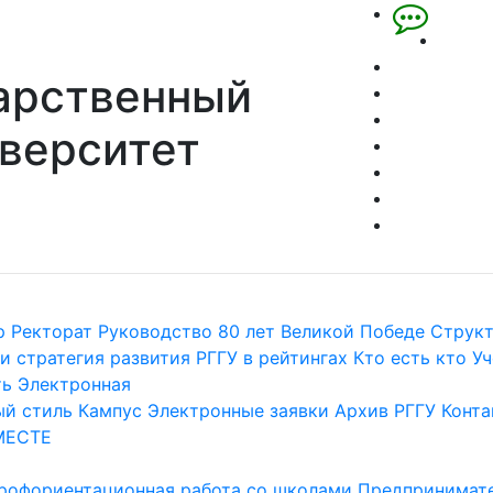
арственный
верситет
р
Ректорат
Руководство
80 лет Великой Победе
Струк
и стратегия развития
РГГУ в рейтингах
Кто есть кто
Уч
ть
Электронная
й стиль
Кампус
Электронные заявки
Архив РГГУ
Конта
МЕСТЕ
рофориентационная работа со школами
Предпринимате