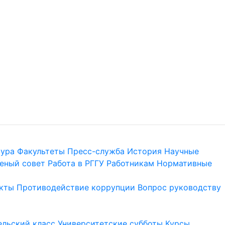
тура
Факультеты
Пресс-служба
История
Научные
еный совет
Работа в РГГУ
Работникам
Нормативные
кты
Противодействие коррупции
Вопрос руководству
льский класс
Университетские субботы
Курсы