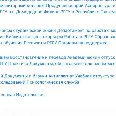
уманитарный колледж
Предуниверсарий
Аспирантура и
ГГУ в г. Домодедово
Филиал РГГУ в Республике Гватем
нонсы студенческой жизни
Департамент по работе с 
ис
Библиотека
Центр карьеры
Работа в РГГУ
Образова
ы обучения
Реквизиты РГГУ
Социальная поддержка
икам
Восстановление и перевод
Академический отпуск
ГГУ
Практика
Документы, обязательные для ознакомле
ий
Документы и бланки
Антиплагиат
Учебная структура
сследований
Психологическая служба
венная
Издательская