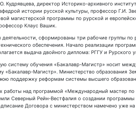
Ю. Кудрявцева, директор Историко-архивного институт
афедрой истории русской культуры, профессор Г.И. Зве
овой магистерской программы по рурской и европейско
профессор Клаус Вашик.
й деятельности, сформированы три рабочие группы по
ехнического обеспечения. Начало реализации програ
лагается выдача двойного диплома: РГГУ и Рурского у
ую систему обучения «Бакалавр-Магистр» носит между
ему «Бакалавр-Магистр». Министерство образования Зе
ннюю поддержку реформам системы высшего образован
ах работы над программой «Международный мастер по 
мли Северный Рейн-Вестфалия о создании программы и
дписание Договора с министерством намечено уже на 