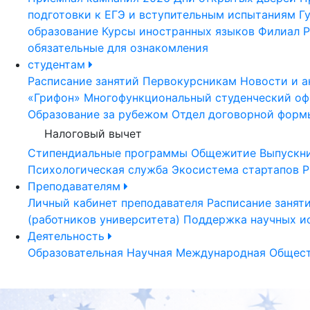
подготовки к ЕГЭ и вступительным испытаниям
Г
образование
Курсы иностранных языков
Филиал Р
обязательные для ознакомления
студентам
Расписание занятий
Первокурсникам
Новости и а
«Грифон»
Многофункциональный студенческий оф
Образование за рубежом
Отдел договорной форм
Налоговый вычет
Стипендиальные программы
Общежитие
Выпускн
Психологическая служба
Экосистема стартапов Р
Преподавателям
Личный кабинет преподавателя
Расписание занят
(работников университета)
Поддержка научных и
Деятельность
Образовательная
Научная
Международная
Общест