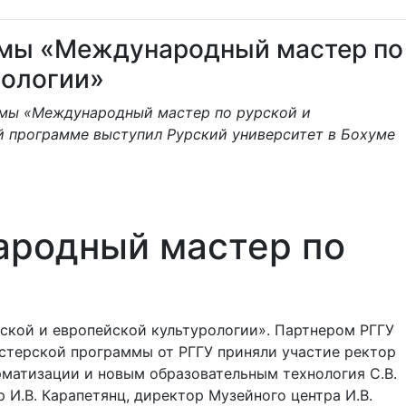
ммы «Международный мастер по
рологии»
ммы «Международный мастер по рурской и
й программе выступил Рурский университет в Бохуме
ародный мастер по
ской и европейской культурологии». Партнером РГГУ
истерской программы от РГГУ приняли участие ректор
орматизации и новым образовательным технология С.В.
 И.В. Карапетянц, директор Музейного центра И.В.