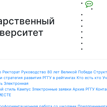
арственный
верситет
р
Ректорат
Руководство
80 лет Великой Победе
Струк
и стратегия развития
РГГУ в рейтингах
Кто есть кто
Уч
ть
Электронная
й стиль
Кампус
Электронные заявки
Архив РГГУ
Конта
МЕСТЕ
рофориентационная работа со школами
Предпринимате