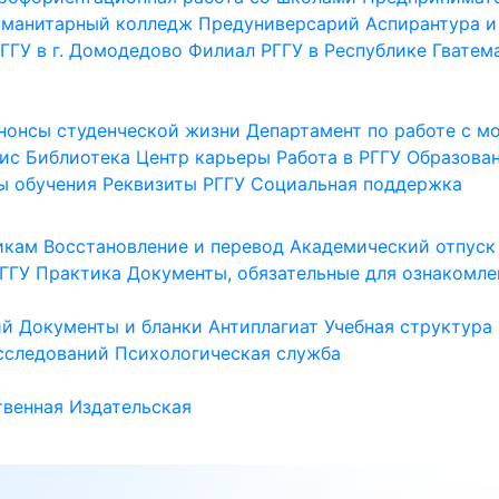
уманитарный колледж
Предуниверсарий
Аспирантура и
ГГУ в г. Домодедово
Филиал РГГУ в Республике Гватем
нонсы студенческой жизни
Департамент по работе с 
ис
Библиотека
Центр карьеры
Работа в РГГУ
Образова
ы обучения
Реквизиты РГГУ
Социальная поддержка
икам
Восстановление и перевод
Академический отпуск
ГГУ
Практика
Документы, обязательные для ознакомле
ий
Документы и бланки
Антиплагиат
Учебная структура
сследований
Психологическая служба
венная
Издательская