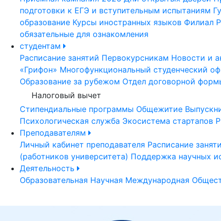
подготовки к ЕГЭ и вступительным испытаниям
Г
образование
Курсы иностранных языков
Филиал Р
обязательные для ознакомления
студентам
Расписание занятий
Первокурсникам
Новости и а
«Грифон»
Многофункциональный студенческий оф
Образование за рубежом
Отдел договорной форм
Налоговый вычет
Стипендиальные программы
Общежитие
Выпускн
Психологическая служба
Экосистема стартапов Р
Преподавателям
Личный кабинет преподавателя
Расписание занят
(работников университета)
Поддержка научных и
Деятельность
Образовательная
Научная
Международная
Общест