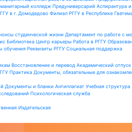
уманитарный колледж
Предуниверсарий
Аспирантура и
ГГУ в г. Домодедово
Филиал РГГУ в Республике Гватем
нонсы студенческой жизни
Департамент по работе с 
ис
Библиотека
Центр карьеры
Работа в РГГУ
Образова
ы обучения
Реквизиты РГГУ
Социальная поддержка
икам
Восстановление и перевод
Академический отпуск
ГГУ
Практика
Документы, обязательные для ознакомле
ий
Документы и бланки
Антиплагиат
Учебная структура
сследований
Психологическая служба
венная
Издательская