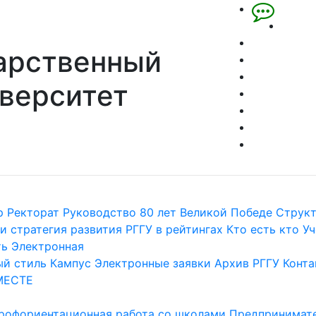
арственный
верситет
р
Ректорат
Руководство
80 лет Великой Победе
Струк
и стратегия развития
РГГУ в рейтингах
Кто есть кто
Уч
ть
Электронная
й стиль
Кампус
Электронные заявки
Архив РГГУ
Конта
МЕСТЕ
рофориентационная работа со школами
Предпринимате