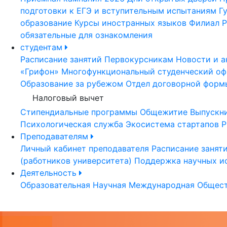
подготовки к ЕГЭ и вступительным испытаниям
Г
образование
Курсы иностранных языков
Филиал Р
обязательные для ознакомления
студентам
Расписание занятий
Первокурсникам
Новости и а
«Грифон»
Многофункциональный студенческий оф
Образование за рубежом
Отдел договорной форм
Налоговый вычет
Стипендиальные программы
Общежитие
Выпускн
Психологическая служба
Экосистема стартапов Р
Преподавателям
Личный кабинет преподавателя
Расписание занят
(работников университета)
Поддержка научных и
Деятельность
Образовательная
Научная
Международная
Общест