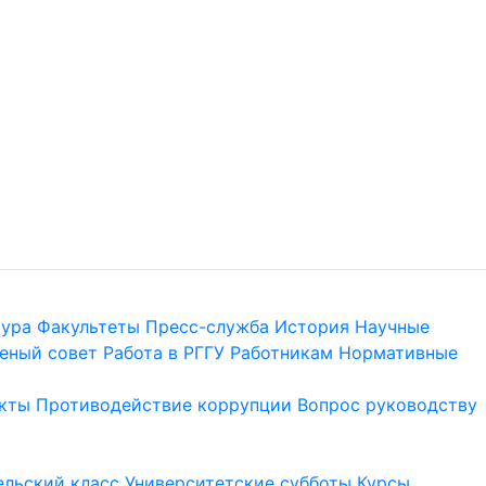
тура
Факультеты
Пресс-служба
История
Научные
еный совет
Работа в РГГУ
Работникам
Нормативные
кты
Противодействие коррупции
Вопрос руководству
льский класс
Университетские субботы
Курсы