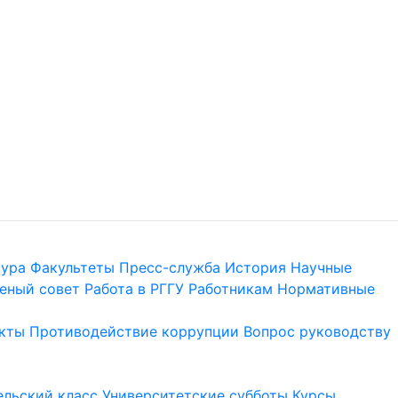
тура
Факультеты
Пресс-служба
История
Научные
еный совет
Работа в РГГУ
Работникам
Нормативные
кты
Противодействие коррупции
Вопрос руководству
льский класс
Университетские субботы
Курсы