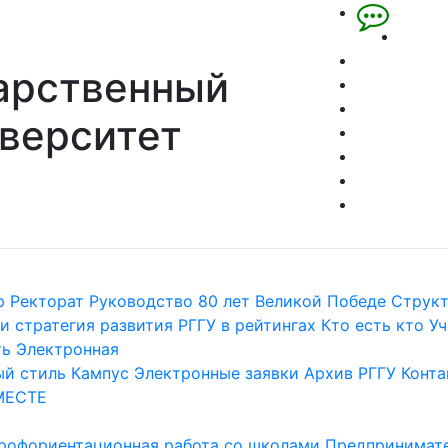
арственный
верситет
р
Ректорат
Руководство
80 лет Великой Победе
Струк
и стратегия развития
РГГУ в рейтингах
Кто есть кто
Уч
ть
Электронная
й стиль
Кампус
Электронные заявки
Архив РГГУ
Конта
МЕСТЕ
рофориентационная работа со школами
Предпринимате