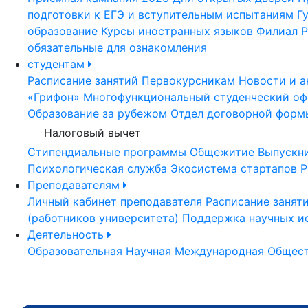
подготовки к ЕГЭ и вступительным испытаниям
Г
образование
Курсы иностранных языков
Филиал Р
обязательные для ознакомления
студентам
Расписание занятий
Первокурсникам
Новости и а
«Грифон»
Многофункциональный студенческий оф
Образование за рубежом
Отдел договорной форм
Налоговый вычет
Стипендиальные программы
Общежитие
Выпускн
Психологическая служба
Экосистема стартапов Р
Преподавателям
Личный кабинет преподавателя
Расписание занят
(работников университета)
Поддержка научных и
Деятельность
Образовательная
Научная
Международная
Общест