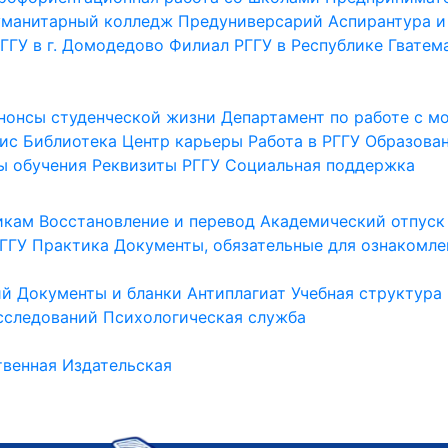
уманитарный колледж
Предуниверсарий
Аспирантура и
ГГУ в г. Домодедово
Филиал РГГУ в Республике Гватем
нонсы студенческой жизни
Департамент по работе с 
ис
Библиотека
Центр карьеры
Работа в РГГУ
Образова
ы обучения
Реквизиты РГГУ
Социальная поддержка
икам
Восстановление и перевод
Академический отпуск
ГГУ
Практика
Документы, обязательные для ознакомле
ий
Документы и бланки
Антиплагиат
Учебная структура
сследований
Психологическая служба
венная
Издательская