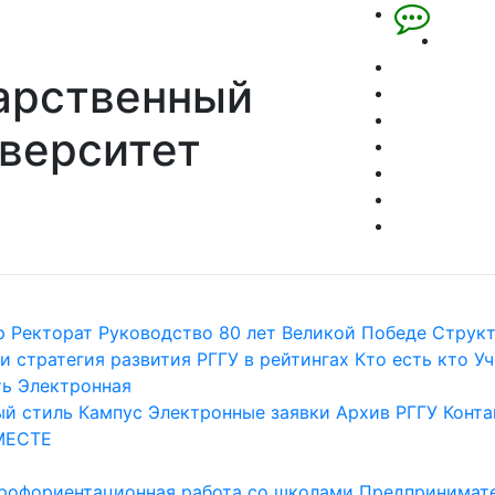
арственный
верситет
р
Ректорат
Руководство
80 лет Великой Победе
Струк
и стратегия развития
РГГУ в рейтингах
Кто есть кто
Уч
ть
Электронная
й стиль
Кампус
Электронные заявки
Архив РГГУ
Конта
МЕСТЕ
рофориентационная работа со школами
Предпринимате