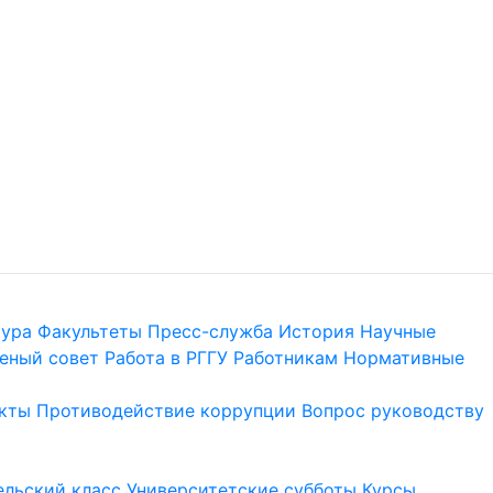
тура
Факультеты
Пресс-служба
История
Научные
еный совет
Работа в РГГУ
Работникам
Нормативные
кты
Противодействие коррупции
Вопрос руководству
льский класс
Университетские субботы
Курсы