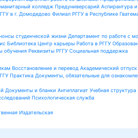
уманитарный колледж
Предуниверсарий
Аспирантура и
ГГУ в г. Домодедово
Филиал РГГУ в Республике Гватем
нонсы студенческой жизни
Департамент по работе с 
ис
Библиотека
Центр карьеры
Работа в РГГУ
Образова
ы обучения
Реквизиты РГГУ
Социальная поддержка
икам
Восстановление и перевод
Академический отпуск
ГГУ
Практика
Документы, обязательные для ознакомле
ий
Документы и бланки
Антиплагиат
Учебная структура
сследований
Психологическая служба
венная
Издательская