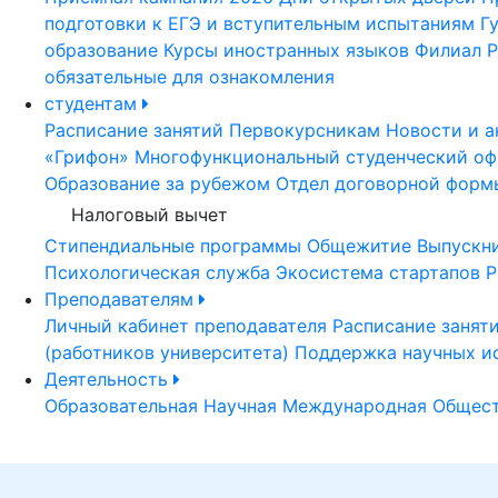
подготовки к ЕГЭ и вступительным испытаниям
Г
образование
Курсы иностранных языков
Филиал Р
обязательные для ознакомления
студентам
Расписание занятий
Первокурсникам
Новости и а
«Грифон»
Многофункциональный студенческий оф
Образование за рубежом
Отдел договорной форм
Налоговый вычет
Стипендиальные программы
Общежитие
Выпускн
Психологическая служба
Экосистема стартапов Р
Преподавателям
Личный кабинет преподавателя
Расписание занят
(работников университета)
Поддержка научных и
Деятельность
Образовательная
Научная
Международная
Общест