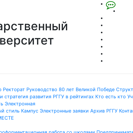
арственный
верситет
р
Ректорат
Руководство
80 лет Великой Победе
Струк
и стратегия развития
РГГУ в рейтингах
Кто есть кто
Уч
ть
Электронная
й стиль
Кампус
Электронные заявки
Архив РГГУ
Конта
МЕСТЕ
рофориентационная работа со школами
Предпринимате