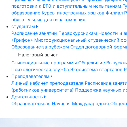
подготовки к ЕГЭ и вступительным испытаниям
Г
образование
Курсы иностранных языков
Филиал Р
обязательные для ознакомления
студентам
Расписание занятий
Первокурсникам
Новости и а
«Грифон»
Многофункциональный студенческий оф
Образование за рубежом
Отдел договорной форм
Налоговый вычет
Стипендиальные программы
Общежитие
Выпускн
Психологическая служба
Экосистема стартапов Р
Преподавателям
Личный кабинет преподавателя
Расписание занят
(работников университета)
Поддержка научных и
Деятельность
Образовательная
Научная
Международная
Общест