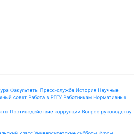
тура
Факультеты
Пресс-служба
История
Научные
еный совет
Работа в РГГУ
Работникам
Нормативные
кты
Противодействие коррупции
Вопрос руководству
льский класс
Университетские субботы
Курсы