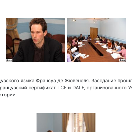
цузского языка Франсуа де Жювенеля. Заседание прош
ранцузский сертификат ТСF и DALF, организованного 
стории.