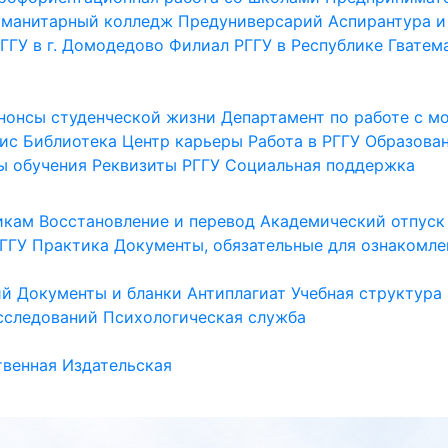
уманитарный колледж
Предуниверсарий
Аспирантура и
ГГУ в г. Домодедово
Филиал РГГУ в Республике Гватем
нонсы студенческой жизни
Департамент по работе с 
ис
Библиотека
Центр карьеры
Работа в РГГУ
Образова
ы обучения
Реквизиты РГГУ
Социальная поддержка
икам
Восстановление и перевод
Академический отпуск
ГГУ
Практика
Документы, обязательные для ознакомле
ий
Документы и бланки
Антиплагиат
Учебная структура
сследований
Психологическая служба
венная
Издательская