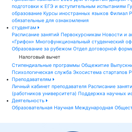
подготовки к ЕГЭ и вступительным испытаниям
Г
образование
Курсы иностранных языков
Филиал Р
обязательные для ознакомления
студентам
Расписание занятий
Первокурсникам
Новости и а
«Грифон»
Многофункциональный студенческий оф
Образование за рубежом
Отдел договорной форм
Налоговый вычет
Стипендиальные программы
Общежитие
Выпускн
Психологическая служба
Экосистема стартапов Р
Преподавателям
Личный кабинет преподавателя
Расписание занят
(работников университета)
Поддержка научных и
Деятельность
Образовательная
Научная
Международная
Общест