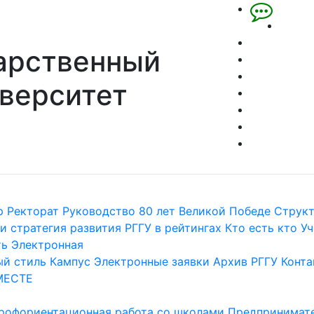
арственный
верситет
р
Ректорат
Руководство
80 лет Великой Победе
Струк
и стратегия развития
РГГУ в рейтингах
Кто есть кто
Уч
ть
Электронная
й стиль
Кампус
Электронные заявки
Архив РГГУ
Конта
МЕСТЕ
рофориентационная работа со школами
Предпринимате