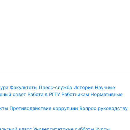
тура
Факультеты
Пресс-служба
История
Научные
еный совет
Работа в РГГУ
Работникам
Нормативные
кты
Противодействие коррупции
Вопрос руководству
льский класс
Университетские субботы
Курсы