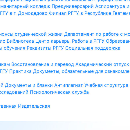
уманитарный колледж
Предуниверсарий
Аспирантура и
ГГУ в г. Домодедово
Филиал РГГУ в Республике Гватем
нонсы студенческой жизни
Департамент по работе с 
ис
Библиотека
Центр карьеры
Работа в РГГУ
Образова
ы обучения
Реквизиты РГГУ
Социальная поддержка
икам
Восстановление и перевод
Академический отпуск
ГГУ
Практика
Документы, обязательные для ознакомле
ий
Документы и бланки
Антиплагиат
Учебная структура
сследований
Психологическая служба
венная
Издательская