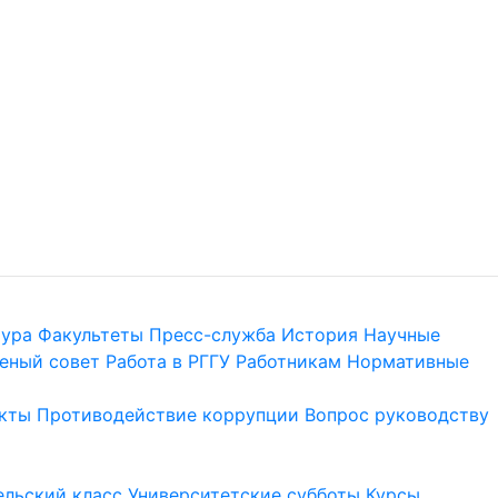
тура
Факультеты
Пресс-служба
История
Научные
еный совет
Работа в РГГУ
Работникам
Нормативные
кты
Противодействие коррупции
Вопрос руководству
льский класс
Университетские субботы
Курсы