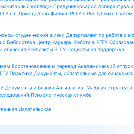
уманитарный колледж
Предуниверсарий
Аспирантура и
ГГУ в г. Домодедово
Филиал РГГУ в Республике Гватем
нонсы студенческой жизни
Департамент по работе с 
ис
Библиотека
Центр карьеры
Работа в РГГУ
Образова
ы обучения
Реквизиты РГГУ
Социальная поддержка
икам
Восстановление и перевод
Академический отпуск
ГГУ
Практика
Документы, обязательные для ознакомле
ий
Документы и бланки
Антиплагиат
Учебная структура
сследований
Психологическая служба
венная
Издательская