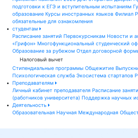
подготовки к ЕГЭ и вступительным испытаниям
Г
образование
Курсы иностранных языков
Филиал Р
обязательные для ознакомления
студентам
Расписание занятий
Первокурсникам
Новости и а
«Грифон»
Многофункциональный студенческий оф
Образование за рубежом
Отдел договорной форм
Налоговый вычет
Стипендиальные программы
Общежитие
Выпускн
Психологическая служба
Экосистема стартапов Р
Преподавателям
Личный кабинет преподавателя
Расписание занят
(работников университета)
Поддержка научных и
Деятельность
Образовательная
Научная
Международная
Общест