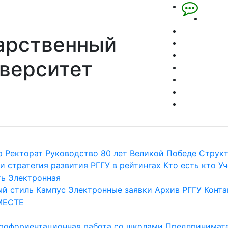
арственный
верситет
р
Ректорат
Руководство
80 лет Великой Победе
Струк
и стратегия развития
РГГУ в рейтингах
Кто есть кто
Уч
ть
Электронная
й стиль
Кампус
Электронные заявки
Архив РГГУ
Конта
МЕСТЕ
рофориентационная работа со школами
Предпринимате