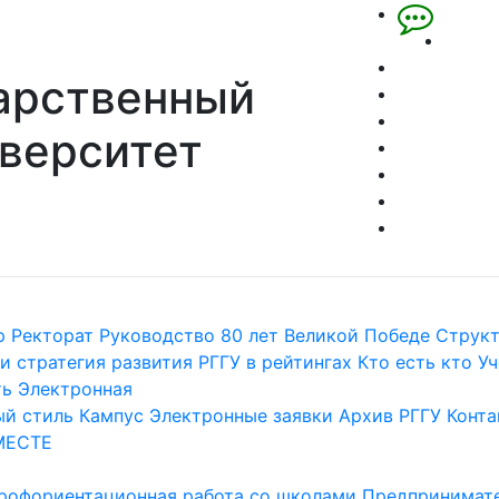
арственный
верситет
р
Ректорат
Руководство
80 лет Великой Победе
Струк
и стратегия развития
РГГУ в рейтингах
Кто есть кто
Уч
ть
Электронная
й стиль
Кампус
Электронные заявки
Архив РГГУ
Конта
МЕСТЕ
рофориентационная работа со школами
Предпринимате