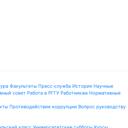
тура
Факультеты
Пресс-служба
История
Научные
еный совет
Работа в РГГУ
Работникам
Нормативные
кты
Противодействие коррупции
Вопрос руководству
льский класс
Университетские субботы
Курсы