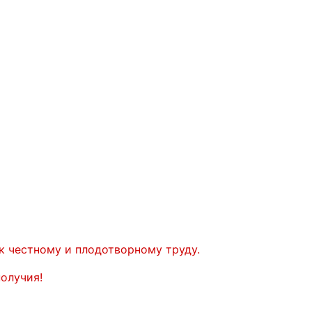
к честному и плодотворному труду.
олучия!