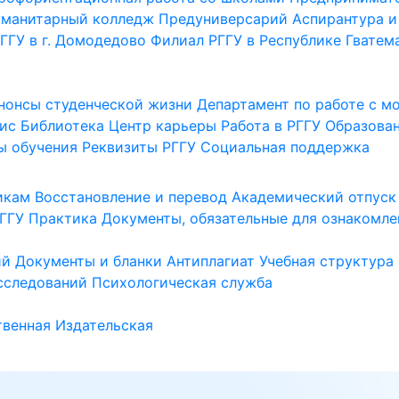
уманитарный колледж
Предуниверсарий
Аспирантура и
ГГУ в г. Домодедово
Филиал РГГУ в Республике Гватем
нонсы студенческой жизни
Департамент по работе с 
ис
Библиотека
Центр карьеры
Работа в РГГУ
Образова
ы обучения
Реквизиты РГГУ
Социальная поддержка
икам
Восстановление и перевод
Академический отпуск
ГГУ
Практика
Документы, обязательные для ознакомле
ий
Документы и бланки
Антиплагиат
Учебная структура
сследований
Психологическая служба
венная
Издательская