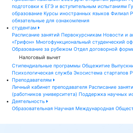
подготовки к ЕГЭ и вступительным испытаниям
Г
образование
Курсы иностранных языков
Филиал Р
обязательные для ознакомления
студентам
Расписание занятий
Первокурсникам
Новости и а
«Грифон»
Многофункциональный студенческий оф
Образование за рубежом
Отдел договорной форм
Налоговый вычет
Стипендиальные программы
Общежитие
Выпускн
Психологическая служба
Экосистема стартапов Р
Преподавателям
Личный кабинет преподавателя
Расписание занят
(работников университета)
Поддержка научных и
Деятельность
Образовательная
Научная
Международная
Общест