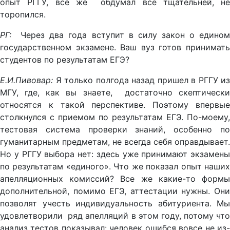
опыт РГГУ, все же обдумал все тщательней, не
торопился.
РГ:
Через два года вступит в силу закон о едино
государственном экзамене. Ваш вуз готов принимать
студентов по результатам ЕГЭ?
Е.И.Пивовар:
Я только полгода назад пришел в РГГУ из
МГУ, где, как вы знаете, достаточно скептически
относятся к такой перспективе. Поэтому впервые
столкнулся с приемом по результатам ЕГЭ. По-моему,
тестовая система проверки знаний, особенно по
гуманитарным предметам, не всегда себя оправдывает.
Но у РГГУ выбора нет: здесь уже принимают экзамены
по результатам «единого». Что же показал опыт наших
апелляционных комиссий? Все же какие-то формы
дополнительной, помимо ЕГЭ, аттестации нужны. Они
позволят учесть индивидуальность абитуриента. Мы
удовлетворили ряд апелляций в этом году, потому что
анализ тестов показывал: человек ошибся вовсе не из-