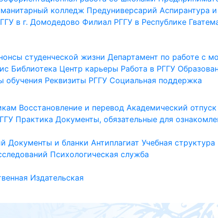
уманитарный колледж
Предуниверсарий
Аспирантура и
ГГУ в г. Домодедово
Филиал РГГУ в Республике Гватем
нонсы студенческой жизни
Департамент по работе с 
ис
Библиотека
Центр карьеры
Работа в РГГУ
Образова
ы обучения
Реквизиты РГГУ
Социальная поддержка
икам
Восстановление и перевод
Академический отпуск
ГГУ
Практика
Документы, обязательные для ознакомле
ий
Документы и бланки
Антиплагиат
Учебная структура
сследований
Психологическая служба
венная
Издательская