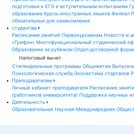
подготовки к ЕГЭ и вступительным испытаниям
Г
образование
Курсы иностранных языков
Филиал Р
обязательные для ознакомления
студентам
Расписание занятий
Первокурсникам
Новости и а
«Грифон»
Многофункциональный студенческий оф
Образование за рубежом
Отдел договорной форм
Налоговый вычет
Стипендиальные программы
Общежитие
Выпускн
Психологическая служба
Экосистема стартапов Р
Преподавателям
Личный кабинет преподавателя
Расписание занят
(работников университета)
Поддержка научных и
Деятельность
Образовательная
Научная
Международная
Общест