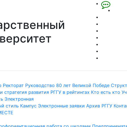
арственный
верситет
р
Ректорат
Руководство
80 лет Великой Победе
Струк
и стратегия развития
РГГУ в рейтингах
Кто есть кто
Уч
ть
Электронная
й стиль
Кампус
Электронные заявки
Архив РГГУ
Конта
МЕСТЕ
рофориентационная работа со школами
Предпринимате