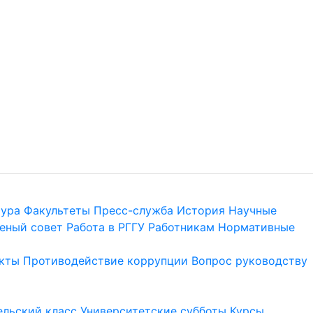
тура
Факультеты
Пресс-служба
История
Научные
еный совет
Работа в РГГУ
Работникам
Нормативные
кты
Противодействие коррупции
Вопрос руководству
льский класс
Университетские субботы
Курсы