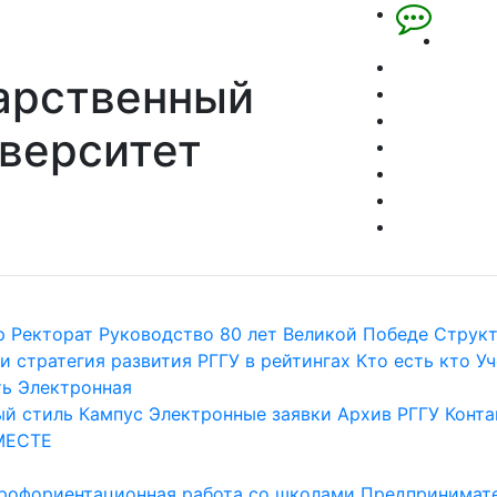
арственный
верситет
р
Ректорат
Руководство
80 лет Великой Победе
Струк
и стратегия развития
РГГУ в рейтингах
Кто есть кто
Уч
ть
Электронная
й стиль
Кампус
Электронные заявки
Архив РГГУ
Конта
МЕСТЕ
рофориентационная работа со школами
Предпринимате