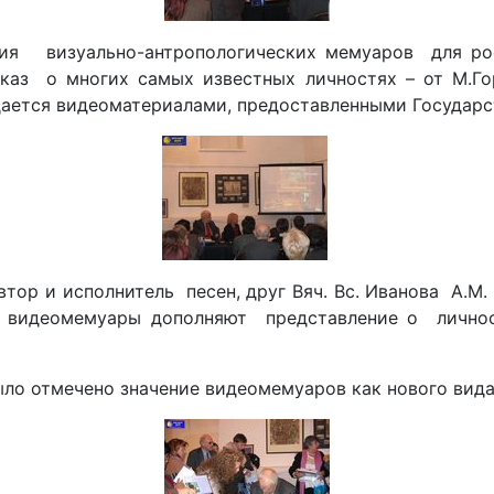
ия визуально-антропологических мемуаров для росс
сказ о многих самых известных личностях – от М.Г
ждается видеоматериалами, предоставленными Государ
ор и исполнитель песен, друг Вяч. Вс. Иванова А.М.
о видеомемуары дополняют представление о личнос
о отмечено значение видеомемуаров как нового вида 