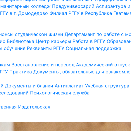
уманитарный колледж
Предуниверсарий
Аспирантура и
ГГУ в г. Домодедово
Филиал РГГУ в Республике Гватем
нонсы студенческой жизни
Департамент по работе с 
ис
Библиотека
Центр карьеры
Работа в РГГУ
Образова
ы обучения
Реквизиты РГГУ
Социальная поддержка
икам
Восстановление и перевод
Академический отпуск
ГГУ
Практика
Документы, обязательные для ознакомле
ий
Документы и бланки
Антиплагиат
Учебная структура
сследований
Психологическая служба
венная
Издательская