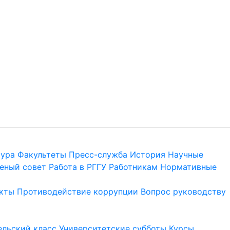
тура
Факультеты
Пресс-служба
История
Научные
еный совет
Работа в РГГУ
Работникам
Нормативные
кты
Противодействие коррупции
Вопрос руководству
льский класс
Университетские субботы
Курсы