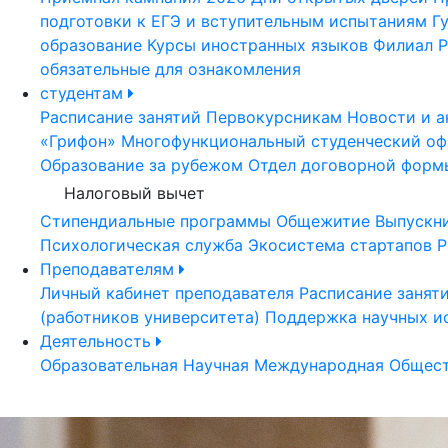
подготовки к ЕГЭ и вступительным испытаниям
Г
образование
Курсы иностранных языков
Филиал Р
обязательные для ознакомления
студентам
Расписание занятий
Первокурсникам
Новости и а
«Грифон»
Многофункциональный студенческий оф
Образование за рубежом
Отдел договорной форм
Налоговый вычет
Стипендиальные программы
Общежитие
Выпускн
Психологическая служба
Экосистема стартапов Р
Преподавателям
Личный кабинет преподавателя
Расписание занят
(работников университета)
Поддержка научных и
Деятельность
Образовательная
Научная
Международная
Общест