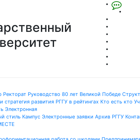
арственный
верситет
р
Ректорат
Руководство
80 лет Великой Победе
Струк
и стратегия развития
РГГУ в рейтингах
Кто есть кто
Уч
ть
Электронная
й стиль
Кампус
Электронные заявки
Архив РГГУ
Конта
МЕСТЕ
рофориентационная работа со школами
Предпринимате