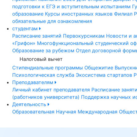
подготовки к ЕГЭ и вступительным испытаниям
Г
образование
Курсы иностранных языков
Филиал Р
обязательные для ознакомления
студентам
Расписание занятий
Первокурсникам
Новости и а
«Грифон»
Многофункциональный студенческий оф
Образование за рубежом
Отдел договорной форм
Налоговый вычет
Стипендиальные программы
Общежитие
Выпускн
Психологическая служба
Экосистема стартапов Р
Преподавателям
Личный кабинет преподавателя
Расписание занят
(работников университета)
Поддержка научных и
Деятельность
Образовательная
Научная
Международная
Общест