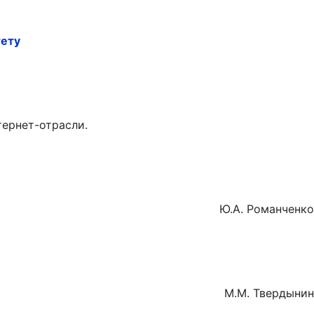
тету
ернет-отрасли.
 Романченко
М.М. Твердынин