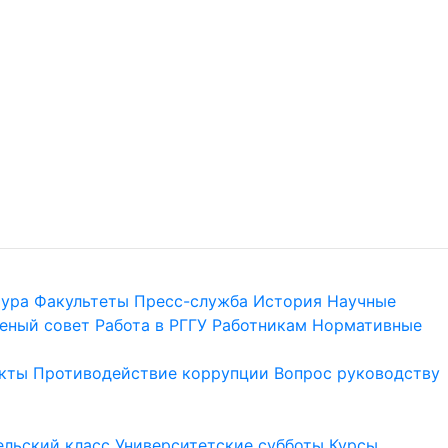
тура
Факультеты
Пресс-служба
История
Научные
еный совет
Работа в РГГУ
Работникам
Нормативные
кты
Противодействие коррупции
Вопрос руководству
льский класс
Университетские субботы
Курсы