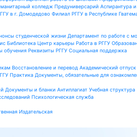
уманитарный колледж
Предуниверсарий
Аспирантура и
ГГУ в г. Домодедово
Филиал РГГУ в Республике Гватем
нонсы студенческой жизни
Департамент по работе с 
ис
Библиотека
Центр карьеры
Работа в РГГУ
Образова
ы обучения
Реквизиты РГГУ
Социальная поддержка
икам
Восстановление и перевод
Академический отпуск
ГГУ
Практика
Документы, обязательные для ознакомле
ий
Документы и бланки
Антиплагиат
Учебная структура
сследований
Психологическая служба
венная
Издательская