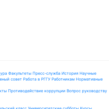
тура
Факультеты
Пресс-служба
История
Научные
еный совет
Работа в РГГУ
Работникам
Нормативные
кты
Противодействие коррупции
Вопрос руководству
льский класс
Университетские субботы
Курсы