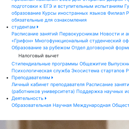
подготовки к ЕГЭ и вступительным испытаниям
Г
образование
Курсы иностранных языков
Филиал Р
обязательные для ознакомления
студентам
Расписание занятий
Первокурсникам
Новости и а
«Грифон»
Многофункциональный студенческий оф
Образование за рубежом
Отдел договорной форм
Налоговый вычет
Стипендиальные программы
Общежитие
Выпускн
Психологическая служба
Экосистема стартапов Р
Преподавателям
Личный кабинет преподавателя
Расписание занят
(работников университета)
Поддержка научных и
Деятельность
Образовательная
Научная
Международная
Общест