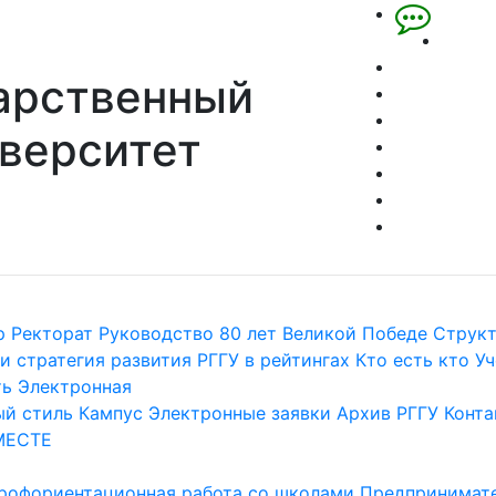
арственный
верситет
р
Ректорат
Руководство
80 лет Великой Победе
Струк
и стратегия развития
РГГУ в рейтингах
Кто есть кто
Уч
ть
Электронная
й стиль
Кампус
Электронные заявки
Архив РГГУ
Конта
МЕСТЕ
рофориентационная работа со школами
Предпринимате