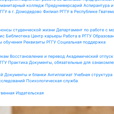
уманитарный колледж
Предуниверсарий
Аспирантура и
ГГУ в г. Домодедово
Филиал РГГУ в Республике Гватем
нонсы студенческой жизни
Департамент по работе с 
ис
Библиотека
Центр карьеры
Работа в РГГУ
Образова
ы обучения
Реквизиты РГГУ
Социальная поддержка
икам
Восстановление и перевод
Академический отпуск
ГГУ
Практика
Документы, обязательные для ознакомле
ий
Документы и бланки
Антиплагиат
Учебная структура
сследований
Психологическая служба
венная
Издательская