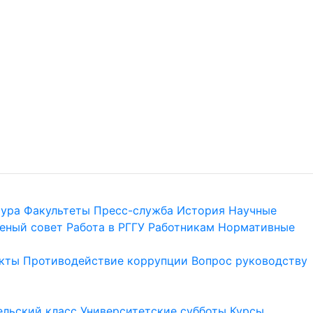
тура
Факультеты
Пресс-служба
История
Научные
еный совет
Работа в РГГУ
Работникам
Нормативные
кты
Противодействие коррупции
Вопрос руководству
льский класс
Университетские субботы
Курсы