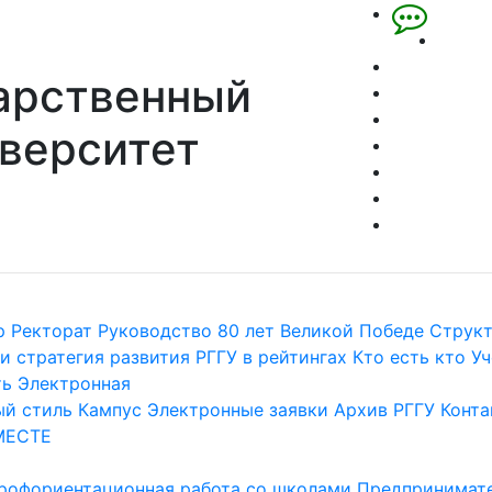
арственный
верситет
р
Ректорат
Руководство
80 лет Великой Победе
Струк
и стратегия развития
РГГУ в рейтингах
Кто есть кто
Уч
ть
Электронная
й стиль
Кампус
Электронные заявки
Архив РГГУ
Конта
МЕСТЕ
рофориентационная работа со школами
Предпринимате