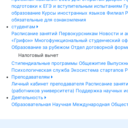
подготовки к ЕГЭ и вступительным испытаниям
Г
образование
Курсы иностранных языков
Филиал Р
обязательные для ознакомления
студентам
Расписание занятий
Первокурсникам
Новости и а
«Грифон»
Многофункциональный студенческий оф
Образование за рубежом
Отдел договорной форм
Налоговый вычет
Стипендиальные программы
Общежитие
Выпускн
Психологическая служба
Экосистема стартапов Р
Преподавателям
Личный кабинет преподавателя
Расписание занят
(работников университета)
Поддержка научных и
Деятельность
Образовательная
Научная
Международная
Общест