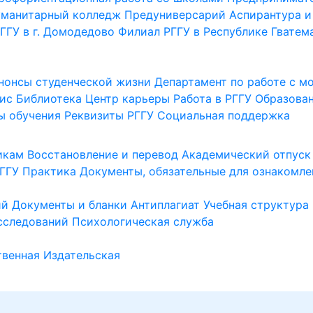
уманитарный колледж
Предуниверсарий
Аспирантура и
ГГУ в г. Домодедово
Филиал РГГУ в Республике Гватем
нонсы студенческой жизни
Департамент по работе с 
ис
Библиотека
Центр карьеры
Работа в РГГУ
Образова
ы обучения
Реквизиты РГГУ
Социальная поддержка
икам
Восстановление и перевод
Академический отпуск
ГГУ
Практика
Документы, обязательные для ознакомле
ий
Документы и бланки
Антиплагиат
Учебная структура
сследований
Психологическая служба
венная
Издательская