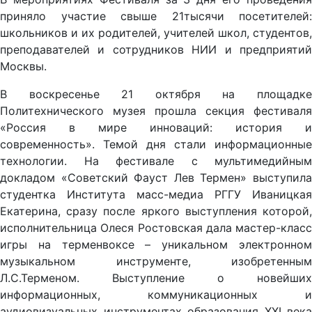
приняло участие свыше
21тысячи
посетителей:
школьников и их родителей, учителей школ, студентов,
преподавателей и сотрудников НИИ и предприятий
Москвы.
В воскресенье 21 октября
на площадк
Политехнического музея прошла секция фестиваля
«Россия в мире инноваций: история и
современность».
Темой дня стали информационные
технологии. На фестивале с мультимедийным
докладом
«Советский Фауст Лев Термен» выступил
студентка Института масс-медиа РГГУ
Иваницкая
Екатерина, сразу после яркого выступления которой,
исполнительница Олеся Ростовская дала мастер-класс
игры на терменвоксе – уникальном электронном
музыкальном инструменте, изобретенным
Л.С.Терменом.
Выступление о новейших
информационных, коммуникационных и
аудиовизуальных инструментах образования
XXI
века