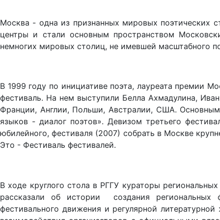
Москва - одна из признанных мировых поэти­ческих ст
центры и стали основ­ным пространством Московски
немногих мировых столиц, не имевшей масштабного п
В 1999 году по инициативе поэта, лауреата премии М
фестиваль. На нем выступили Белла Ахмадулина, Иван 
Франции, Анг­лии, Польши, Австралии, США. Основным
языков - диалог по­этов». Девизом третьего фестива
юбилейного, фестиваля (2007) собрать в Москве круп
Это - Фестиваль фестивалей.
В ходе круглого стола в РГГУ кураторы региональных
рассказали об истории создания региональных ф
фестивального движения и регулярной литературной 