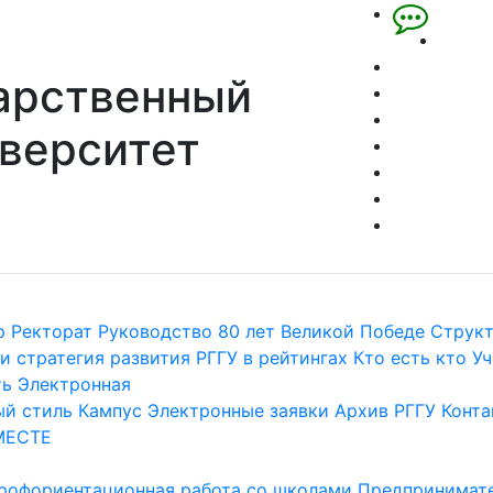
арственный
верситет
р
Ректорат
Руководство
80 лет Великой Победе
Струк
и стратегия развития
РГГУ в рейтингах
Кто есть кто
Уч
ть
Электронная
й стиль
Кампус
Электронные заявки
Архив РГГУ
Конта
МЕСТЕ
рофориентационная работа со школами
Предпринимате