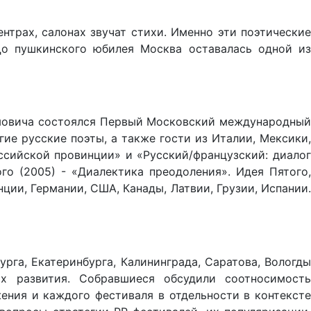
ентрах, салонах звучат стихи. Именно эти поэтические
о пушкинского юбилея Москва оставалась од­ной из
и­мовича состоялся Первый Московский междуна­родный
ие русские поэты, а также гости из Италии, Мексики,
сийской провинции» и «Рус­ский/французский: диалог
го (2005) - «Диалектика преодоления». Идея Пятого,
ии, Германии, США, Канады, Латвии, Грузии, Испании.
рга, Екатеринбурга, Калининграда, Саратова, Вологды
х развития. Собравшиеся обсудили соотносимость
ения и каждого фестиваля в отдельности в контексте