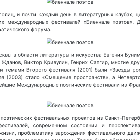
олиц, и почти каждый день в литера­турных клубах, ц
х международ­ных фестивалей «Биеннале поэтов». Д
оэтического форума.
осквы в области литературы и искусства Евгения Бун
Жданов, Виктор Кривулин, Генрих Сапгир, многие друг
и темами Второго фестиваля (2001) были «Звезды рос
ля (2003) стало «Смещение пространств», а Четверто
нейшие Международные поэтические фестивали из Франц
 поэтических фестивальных проектов из Санкт-Петербу
естивалей, современном состоянии и перспектива
жизни, проблематику зарождения фестивального движ