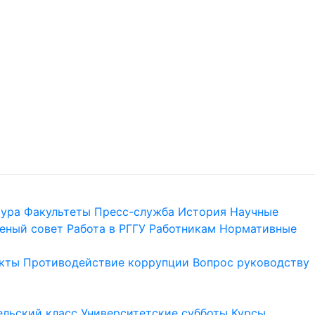
тура
Факультеты
Пресс-служба
История
Научные
еный совет
Работа в РГГУ
Работникам
Нормативные
кты
Противодействие коррупции
Вопрос руководству
льский класс
Университетские субботы
Курсы