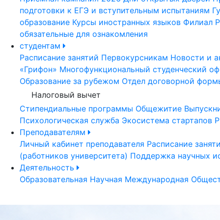
подготовки к ЕГЭ и вступительным испытаниям
Г
образование
Курсы иностранных языков
Филиал Р
обязательные для ознакомления
студентам
Расписание занятий
Первокурсникам
Новости и а
«Грифон»
Многофункциональный студенческий оф
Образование за рубежом
Отдел договорной форм
Налоговый вычет
Стипендиальные программы
Общежитие
Выпускн
Психологическая служба
Экосистема стартапов Р
Преподавателям
Личный кабинет преподавателя
Расписание занят
(работников университета)
Поддержка научных и
Деятельность
Образовательная
Научная
Международная
Общест