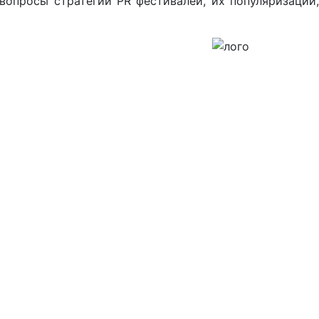
вопросы стратегии
PR
фестивалей, их популяризации