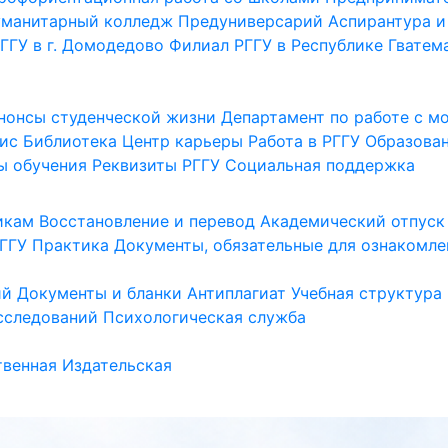
уманитарный колледж
Предуниверсарий
Аспирантура и
ГГУ в г. Домодедово
Филиал РГГУ в Республике Гватем
нонсы студенческой жизни
Департамент по работе с 
ис
Библиотека
Центр карьеры
Работа в РГГУ
Образова
ы обучения
Реквизиты РГГУ
Социальная поддержка
икам
Восстановление и перевод
Академический отпуск
ГГУ
Практика
Документы, обязательные для ознакомле
ий
Документы и бланки
Антиплагиат
Учебная структура
сследований
Психологическая служба
венная
Издательская