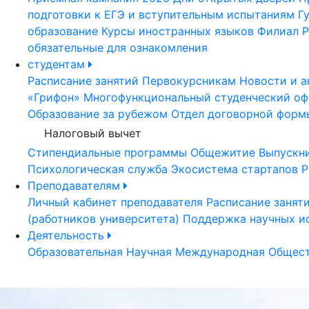
подготовки к ЕГЭ и вступительным испытаниям
Г
образование
Курсы иностранных языков
Филиал Р
обязательные для ознакомления
студентам
Расписание занятий
Первокурсникам
Новости и а
«Грифон»
Многофункциональный студенческий оф
Образование за рубежом
Отдел договорной форм
Налоговый вычет
Стипендиальные программы
Общежитие
Выпускн
Психологическая служба
Экосистема стартапов Р
Преподавателям
Личный кабинет преподавателя
Расписание занят
(работников университета)
Поддержка научных и
Деятельность
Образовательная
Научная
Международная
Общест