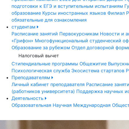
подготовки к ЕГЭ и вступительным испытаниям
Г
образование
Курсы иностранных языков
Филиал Р
обязательные для ознакомления
студентам
Расписание занятий
Первокурсникам
Новости и а
«Грифон»
Многофункциональный студенческий оф
Образование за рубежом
Отдел договорной форм
Налоговый вычет
Стипендиальные программы
Общежитие
Выпускн
Психологическая служба
Экосистема стартапов Р
Преподавателям
Личный кабинет преподавателя
Расписание занят
(работников университета)
Поддержка научных и
Деятельность
Образовательная
Научная
Международная
Общест