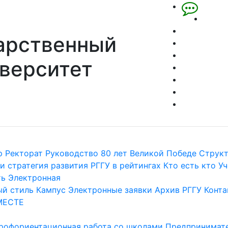
арственный
верситет
р
Ректорат
Руководство
80 лет Великой Победе
Струк
и стратегия развития
РГГУ в рейтингах
Кто есть кто
Уч
ть
Электронная
й стиль
Кампус
Электронные заявки
Архив РГГУ
Конта
МЕСТЕ
рофориентационная работа со школами
Предпринимате