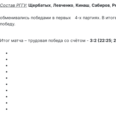
Состав РГГУ:
Щербатых
,
Левченко
,
Кинаш
,
Сабиров
,
Р
Игра получилась дово
обменивались победами в первых 4-х партиях. В итог
поб
Итог матча – трудовая победа со счётом -
3:2 (22:25; 2