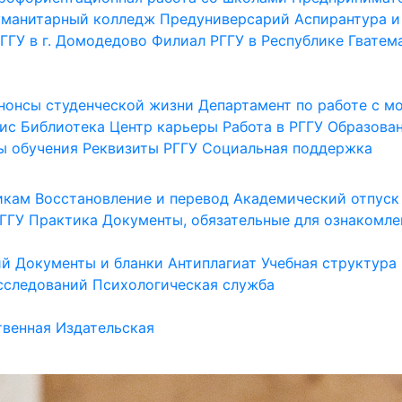
уманитарный колледж
Предуниверсарий
Аспирантура и
ГГУ в г. Домодедово
Филиал РГГУ в Республике Гватем
нонсы студенческой жизни
Департамент по работе с 
ис
Библиотека
Центр карьеры
Работа в РГГУ
Образова
ы обучения
Реквизиты РГГУ
Социальная поддержка
икам
Восстановление и перевод
Академический отпуск
ГГУ
Практика
Документы, обязательные для ознакомле
ий
Документы и бланки
Антиплагиат
Учебная структура
сследований
Психологическая служба
венная
Издательская