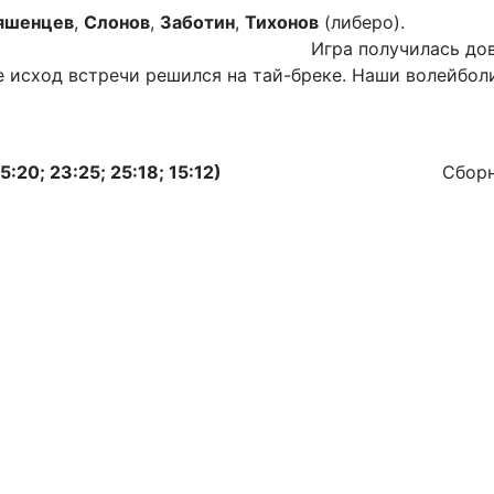
яшенцев
,
Слонов
,
Заботин
,
Тихонов
(либеро).
льно напряжённой. Соп
е исход встречи решился на тай-бреке. Наши волейбо
еду.
5:20; 23:25; 25:18; 15:12)
Сборн