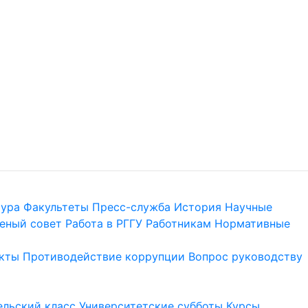
тура
Факультеты
Пресс-служба
История
Научные
еный совет
Работа в РГГУ
Работникам
Нормативные
кты
Противодействие коррупции
Вопрос руководству
льский класс
Университетские субботы
Курсы