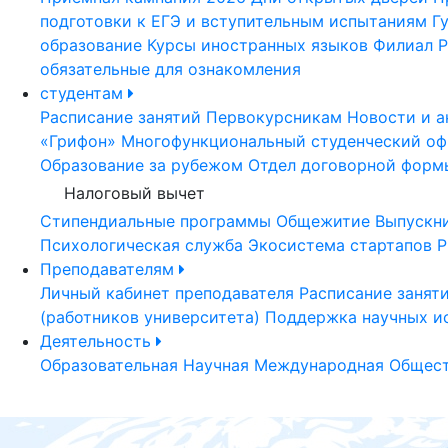
подготовки к ЕГЭ и вступительным испытаниям
Г
образование
Курсы иностранных языков
Филиал Р
обязательные для ознакомления
студентам
Расписание занятий
Первокурсникам
Новости и а
«Грифон»
Многофункциональный студенческий оф
Образование за рубежом
Отдел договорной форм
Налоговый вычет
Стипендиальные программы
Общежитие
Выпускн
Психологическая служба
Экосистема стартапов Р
Преподавателям
Личный кабинет преподавателя
Расписание занят
(работников университета)
Поддержка научных и
Деятельность
Образовательная
Научная
Международная
Общест