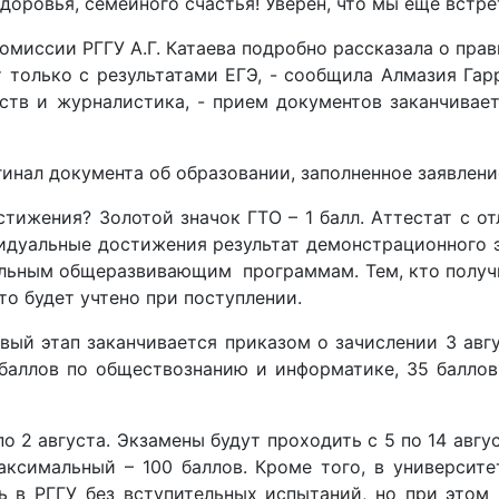
доровья, семейного счастья! Уверен, что мы еще встр
миссии РГГУ А.Г. Катаева подробно рассказала о прав
 только с результатами ЕГЭ, - сообщила Алмазия Гарр
сств и журналистика, - прием документов заканчивает
инал документа об образовании, заполненное заявлени
ижения? Золотой значок ГТО – 1 балл. Аттестат с отл
видуальные достижения результат демонстрационного 
ьным общеразвивающим программам. Тем, кто получил н
это будет учтено при поступлении.
вый этап заканчивается приказом о зачислении 3 авгу
баллов по обществознанию и информатике, 35 баллов 
 2 августа. Экзамены будут проходить с 5 по 14 авгус
аксимальный – 100 баллов. Кроме того, в университ
 в РГГУ без вступительных испытаний, но при этом