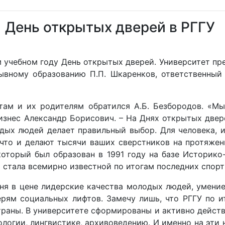
День открытых дверей в РГГУ
м учебном году День открытых дверей. Университет пр
ывному образованию П.П. Шкаренков, ответственный 
там и их родителям обратился А.Б. Безбородов. «Мы
изнес Александр Борисович. – На Днях открытых двер
дых людей делает правильный выбор. Для человека, 
, что и делают тысячи ваших сверстников на протяже
который был образован в 1991 году на базе Историко
я стала всемирно известной по итогам последних спор
ня в цене лидерские качества молодых людей, умение
ерям социальных лифтов. Замечу лишь, что РГГУ по 
траны. В университете сформированы и активно дейст
лологии, лингвистике, архивоведению. И именно на эти