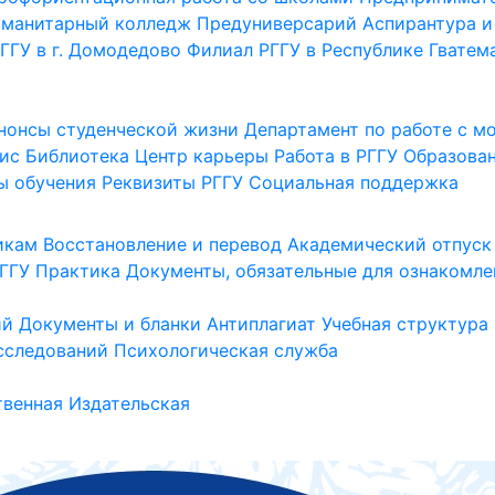
уманитарный колледж
Предуниверсарий
Аспирантура и
ГГУ в г. Домодедово
Филиал РГГУ в Республике Гватем
нонсы студенческой жизни
Департамент по работе с 
ис
Библиотека
Центр карьеры
Работа в РГГУ
Образова
ы обучения
Реквизиты РГГУ
Социальная поддержка
икам
Восстановление и перевод
Академический отпуск
ГГУ
Практика
Документы, обязательные для ознакомле
ий
Документы и бланки
Антиплагиат
Учебная структура
сследований
Психологическая служба
венная
Издательская