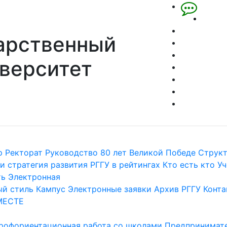
арственный
верситет
р
Ректорат
Руководство
80 лет Великой Победе
Струк
и стратегия развития
РГГУ в рейтингах
Кто есть кто
Уч
ть
Электронная
й стиль
Кампус
Электронные заявки
Архив РГГУ
Конта
МЕСТЕ
рофориентационная работа со школами
Предпринимате