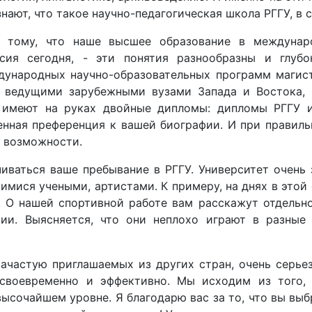
нают, что такое научно-педагогическая школа РГГУ, в 
ря тому, что наше высшее образование в междуна
сия сегодня, - эти понятия разнообразны и глубо
ународных научно-образовательных программ магист
с ведущими зарубежными вузами Запада и Востока, 
в имеют на руках двойные дипломы: дипломы РГГУ и
енная преференция к вашей биографии. И при правил
е возможности.
иваться ваше пребывание в РГГУ. Университет очень 
имися учеными, артистами. К примеру, на днях в это
 О нашей спортивной работе вам расскажут отдельно
ии. Выясняется, что они неплохо играют в разные
зачастую приглашаемых из других стран, очень серье
своевременно и эффективно. Мы исходим из того, 
 высочайшем уровне. Я благодарю вас за то, что вы вы