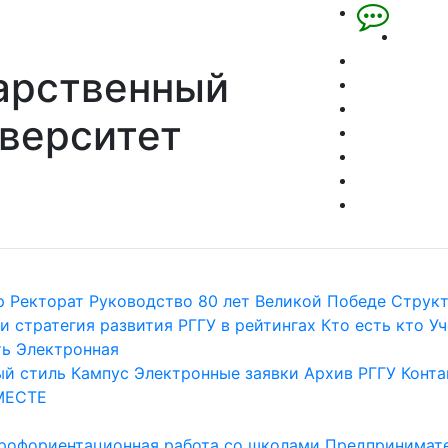
арственный
верситет
р
Ректорат
Руководство
80 лет Великой Победе
Струк
и стратегия развития
РГГУ в рейтингах
Кто есть кто
Уч
ть
Электронная
й стиль
Кампус
Электронные заявки
Архив РГГУ
Конта
МЕСТЕ
рофориентационная работа со школами
Предпринимате