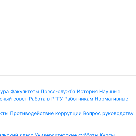
тура
Факультеты
Пресс-служба
История
Научные
еный совет
Работа в РГГУ
Работникам
Нормативные
кты
Противодействие коррупции
Вопрос руководству
льский класс
Университетские субботы
Курсы