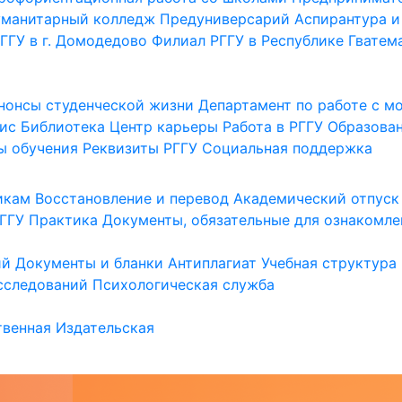
уманитарный колледж
Предуниверсарий
Аспирантура и
ГГУ в г. Домодедово
Филиал РГГУ в Республике Гватем
нонсы студенческой жизни
Департамент по работе с 
ис
Библиотека
Центр карьеры
Работа в РГГУ
Образова
ы обучения
Реквизиты РГГУ
Социальная поддержка
икам
Восстановление и перевод
Академический отпуск
ГГУ
Практика
Документы, обязательные для ознакомле
ий
Документы и бланки
Антиплагиат
Учебная структура
сследований
Психологическая служба
венная
Издательская