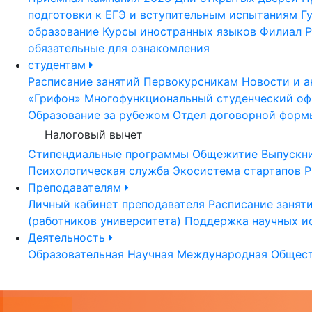
подготовки к ЕГЭ и вступительным испытаниям
Г
образование
Курсы иностранных языков
Филиал Р
обязательные для ознакомления
студентам
Расписание занятий
Первокурсникам
Новости и а
«Грифон»
Многофункциональный студенческий оф
Образование за рубежом
Отдел договорной форм
Налоговый вычет
Стипендиальные программы
Общежитие
Выпускн
Психологическая служба
Экосистема стартапов Р
Преподавателям
Личный кабинет преподавателя
Расписание занят
(работников университета)
Поддержка научных и
Деятельность
Образовательная
Научная
Международная
Общест