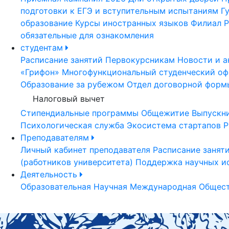
подготовки к ЕГЭ и вступительным испытаниям
Г
образование
Курсы иностранных языков
Филиал Р
обязательные для ознакомления
студентам
Расписание занятий
Первокурсникам
Новости и а
«Грифон»
Многофункциональный студенческий оф
Образование за рубежом
Отдел договорной форм
Налоговый вычет
Стипендиальные программы
Общежитие
Выпускн
Психологическая служба
Экосистема стартапов Р
Преподавателям
Личный кабинет преподавателя
Расписание занят
(работников университета)
Поддержка научных и
Деятельность
Образовательная
Научная
Международная
Общест