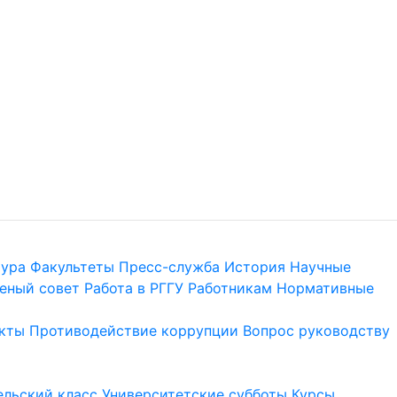
тура
Факультеты
Пресс-служба
История
Научные
еный совет
Работа в РГГУ
Работникам
Нормативные
кты
Противодействие коррупции
Вопрос руководству
льский класс
Университетские субботы
Курсы