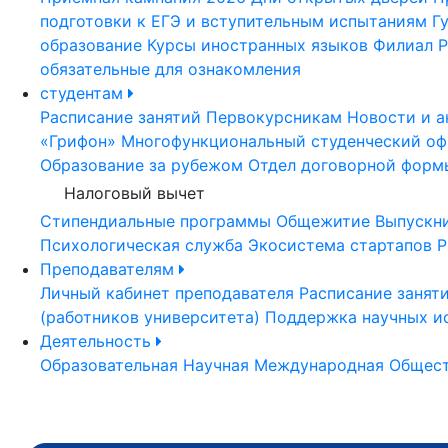
подготовки к ЕГЭ и вступительным испытаниям
Г
образование
Курсы иностранных языков
Филиал Р
обязательные для ознакомления
студентам
Расписание занятий
Первокурсникам
Новости и а
«Грифон»
Многофункциональный студенческий оф
Образование за рубежом
Отдел договорной форм
Налоговый вычет
Стипендиальные программы
Общежитие
Выпускн
Психологическая служба
Экосистема стартапов Р
Преподавателям
Личный кабинет преподавателя
Расписание занят
(работников университета)
Поддержка научных и
Деятельность
Образовательная
Научная
Международная
Общест