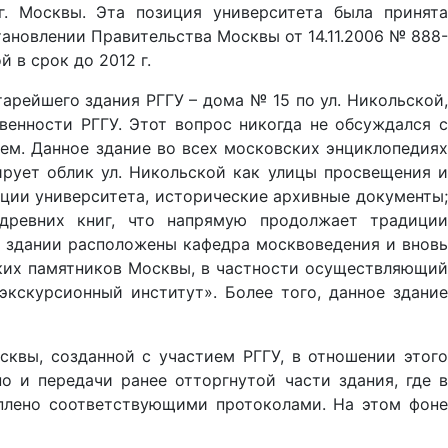
. Москвы. Эта позиция университета была принята
ановлении Правительства Москвы от 14.11.2006 № 888-
 в срок до 2012 г.
рейшего здания РГГУ – дома № 15 по ул. Никольской,
венности РГГУ. Этот вопрос никогда не обсуждался с
ем. Данное здание во всех московских энциклопедиях
ирует облик ул. Никольской как улицы просвещения и
кции университета, исторические архивные документы;
древних книг, что напрямую продолжает традиции
м здании расположены кафедра москвоведения и вновь
ских памятников Москвы, в частности осуществляющий
кскурсионный институт». Более того, данное здание
сквы, созданной с участием РГГУ, в отношении этого
о и передачи ранее отторгнутой части здания, где в
еплено соответствующими протоколами. На этом фоне