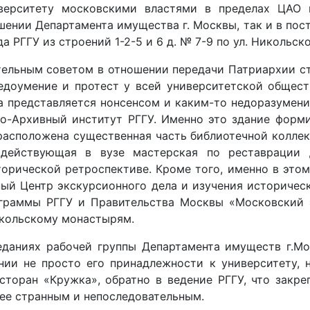
верситету московскими властями в пределах ЦАО г
ении Департамента имущества г. Москвы, так и в пост
РГГУ из строений 1-2-5 и 6 д. № 7-9 по ул. Никольской
льным советом в отношении передачи Патриархии ста
недоумение и протест у всей университетской общест
а представляется нонсенсом и каким-то недоразумени
ико-Архивный институт РГГУ. Именно это здание форм
 расположена существенная часть библиотечной колле
 действующая в вузе мастерская по реставрации 
торической ретроспективе. Кроме того, именно в это
ный Центр экскурсионного дела и изучения историче
граммы РГГУ и Правительства Москвы «Московский э
икольскому монастырям.
еданиях рабочей группы Департамента имуществ г.Мо
ии не просто его принадлежности к университету, н
сторан «Кружка», обратно в ведение РГГУ, что закр
ее странным и непоследовательным.