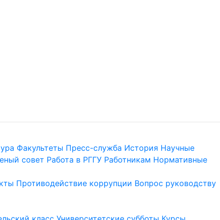
тура
Факультеты
Пресс-служба
История
Научные
еный совет
Работа в РГГУ
Работникам
Нормативные
кты
Противодействие коррупции
Вопрос руководству
льский класс
Университетские субботы
Курсы