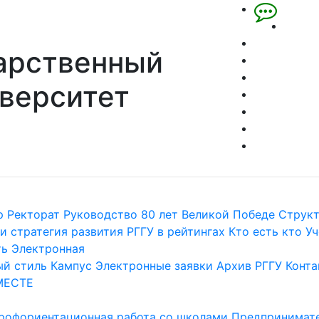
арственный
верситет
р
Ректорат
Руководство
80 лет Великой Победе
Струк
и стратегия развития
РГГУ в рейтингах
Кто есть кто
Уч
ть
Электронная
й стиль
Кампус
Электронные заявки
Архив РГГУ
Конта
МЕСТЕ
рофориентационная работа со школами
Предпринимате