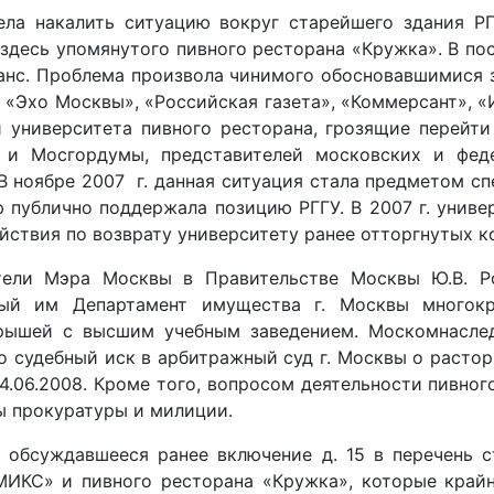
а накалить ситуацию вокруг старейшего здания РГГУ
здесь упомянутого пивного ресторана «Кружка». В по
анс. Проблема произвола чинимого обосновавшимися 
, «Эхо Москвы», «Российская газета», «Коммерсант», «И
 университета пивного ресторана, грозящие перейти
 и Мосгордумы, представителей московских и феде
 ноябре 2007 г. данная ситуация стала предметом сп
 публично поддержала позицию РГГУ. В 2007 г. униве
йствия по возврату университету ранее отторгнутых 
тели Мэра Москвы в Правительстве Москвы Ю.В. Р
мый им Департамент имущества г. Москвы многок
рышей с высшим учебным заведением. Москомнаслед
о судебный иск в арбитражный суд г. Москвы о раст
.06.2008. Кроме того, вопросом деятельности пивного
 прокуратуры и милиции.
е обсуждавшееся ранее включение д. 15 в перечень 
КС» и пивного ресторана «Кружка», которые крайне