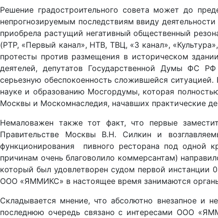
Решение градостроительного совета может до предел
непрогнозируемым последствиям ввиду деятельности 
приобрела растущий негативный общественный резон
(РТР, «Первый канал», НТВ, ТВЦ, «З канал», «Культура»
протесты против размещения в историческом здании
деятелей, депутатов Государственной Думы ФС РФ
серьезную обеспокоенность сложившейся ситуацией. В
науке и образованию Мосгордумы, которая полностью
Москвы и Москомнаследия, начавших практические де
Немаловажен также тот факт, что первые замести
Правительстве Москвы В.Н. Силкин и возглавляе
функционирования пивного ресторана под одной к
причинам очень благоволило коммерсантам) направил
который был удовлетворен судом первой инстанции 04
ООО «ЯММИКС» в настоящее время занимаются органы
Складывается мнение, что абсолютно внезапное и н
последнюю очередь связано с интересами ООО «ЯММИ