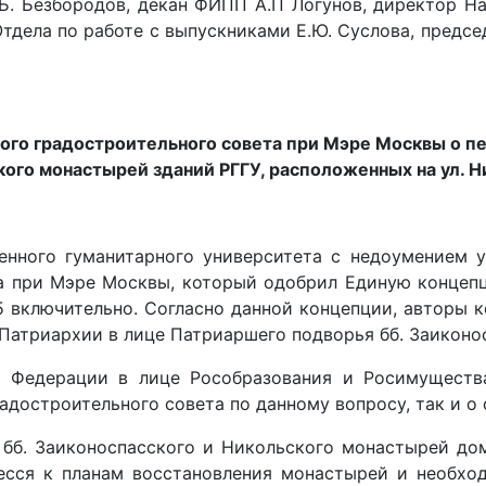
Б. Безбородов, декан ФИПП А.П Логунов, директор На
Отдела по работе с выпускниками Е.Ю. Cуслова, предс
ого градостроительного совета при Мэре Москвы о п
кого монастырей зданий РГГУ, расположенных на ул. Н
енного гуманитарного университета с недоумением 
а при Мэре Москвы, который одобрил Единую концепц
5 включительно. Согласно данной концепции, авторы к
Патриархии в лице Патриаршего подворья бб. Заиконо
й Федерации в лице Рособразования и Росимуществ
достроительного совета по данному вопросу, так и о
б. Заиконоспасского и Никольского монастырей домо
есся к планам восстановления монастырей и необхо