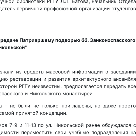
учной библиотеки РГГУ Л.Л. Батова, начальник Отдела
едатель первичной профсоюзной организации студентов
ередаче Патриаршему подворью бб. Заиконоспасского
икольской"
узнали из средств массовой информации о заседании
ию реставрации и развития архитектурного ансамбля
оторой РГГУ неизвестны, предполагается передать все
спасского и Никольского монастырей.
а – не были не только приглашены, но даже просто
 самой принятой концепции.
в 7-9 и 11-13 по ул. Никольской ранее обсуждался с
димости переместить свои учебные подразделения на