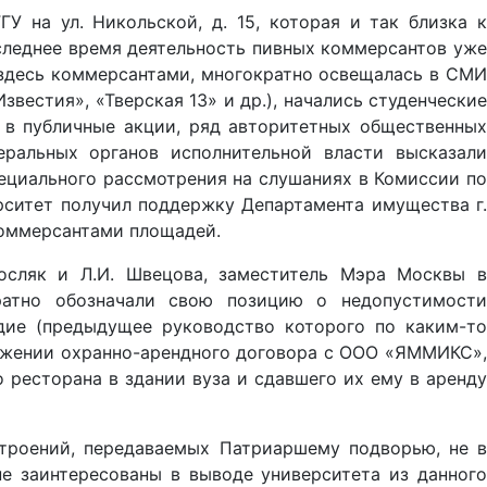
 на ул. Никольской, д. 15, которая и так близка к
следнее время деятельность пивных коммерсантов уже
здесь коммерсантами, многократно освещалась в СМИ
звестия», «Тверская 13» и др.), начались студенческие
 в публичные акции, ряд авторитетных общественных
ральных органов исполнительной власти высказали
ециального рассмотрения на слушаниях в Комиссии по
рситет получил поддержку Департамента имущества г.
коммерсантами площадей.
осляк и Л.И. Швецова, заместитель Мэра Москвы в
ратно обозначали свою позицию о недопустимости
ие (предыдущее руководство которого по каким-то
оржении охранно-арендного договора с ООО «ЯММИКС»,
 ресторана в здании вуза и сдавшего их ему в аренду
строений, передаваемых Патриаршему подворью, не в
 заинтересованы в выводе университета из данного