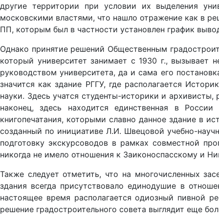
другие территории при условии их выделения уни
московскими властями, что нашло отражение как в реш
ПП, которым был в частности установлен график вывода 
Однако принятие решений Общественным градостроите
который университет занимает с 1930 г., вызывает 
руководством университета, да и сама его постановк
значится как здание РГГУ, где располагается Истор
науки. Здесь учатся студенты-историки и архивисты,
наконец, здесь находится единственная в России
книгопечатания, которыми славно данное здание в ис
созданный по инициативе Л.И. Швецовой учебно-науч
подготовку экскурсоводов в рамках совместной про
никогда не имело отношения к Заиконоспасскому и Н
Также следует отметить, что на многочисленных зас
здания всегда присутствовало единодушие в отношен
настоящее время располагается одиозный пивной ре
решение градостроительного совета выглядит еще бол