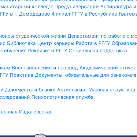
уманитарный колледж
Предуниверсарий
Аспирантура и
ГГУ в г. Домодедово
Филиал РГГУ в Республике Гватем
нонсы студенческой жизни
Департамент по работе с 
ис
Библиотека
Центр карьеры
Работа в РГГУ
Образова
ы обучения
Реквизиты РГГУ
Социальная поддержка
икам
Восстановление и перевод
Академический отпуск
ГГУ
Практика
Документы, обязательные для ознакомле
ий
Документы и бланки
Антиплагиат
Учебная структура
сследований
Психологическая служба
венная
Издательская