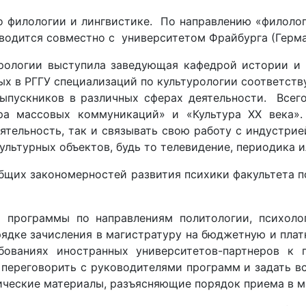
 филологии и лингвистике. По направлению «филолог
водится совместно с университетом Фрайбурга (Герма
ологии выступила заведующая кафедрой истории и т
х в РГГУ специализаций по культурологии соответству
ыпускников в различных сферах деятельности. Всего
ра массовых коммуникаций» и «Культура XX века».
тельность, так и связывать свою работу с индустрией
ультурных объектов, будь то телевидение, периодика и
бщих закономерностей развития психики факультета п
программы по направлениям политологии, психолог
ядке зачисления в магистратуру на бюджетную и плат
бованиях иностранных университетов-партнеров к
 переговорить с руководителями программ и задать в
еские материалы, разъясняющие порядок приема в ма