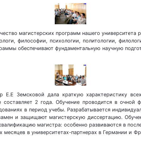
оличество магистерских программ нашего университета
ологи, философии, психологии, политологии, филоло
ограммы обеспечивают фундаментальную научную подго
р Е.Е Земсковой дала краткую характеристику все
е составляет 2 года. Обучение проводится в очной 
едованиях в период учебы. Разрабатывается индивиду
замен и защищают магистерскую диссертацию. Обучен
 квалификацию магистра: особенно развиваются в пос
х месяцев в университетах-партнерах в Германии и Фр