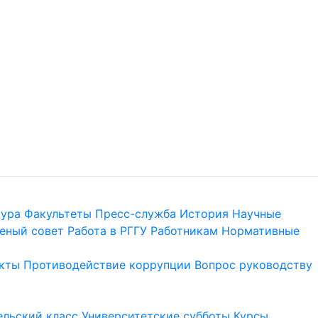
тура
Факультеты
Пресс-служба
История
Научные
еный совет
Работа в РГГУ
Работникам
Нормативные
кты
Противодействие коррупции
Вопрос руководству
льский класс
Университетские субботы
Курсы