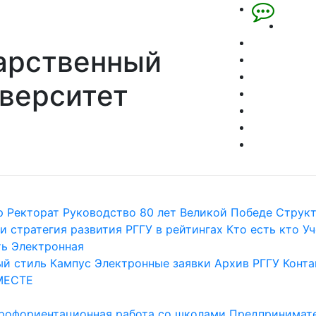
арственный
верситет
р
Ректорат
Руководство
80 лет Великой Победе
Струк
и стратегия развития
РГГУ в рейтингах
Кто есть кто
Уч
ть
Электронная
й стиль
Кампус
Электронные заявки
Архив РГГУ
Конта
МЕСТЕ
рофориентационная работа со школами
Предпринимате