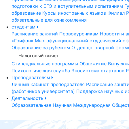
подготовки к ЕГЭ и вступительным испытаниям
Г
образование
Курсы иностранных языков
Филиал Р
обязательные для ознакомления
студентам
Расписание занятий
Первокурсникам
Новости и а
«Грифон»
Многофункциональный студенческий оф
Образование за рубежом
Отдел договорной форм
Налоговый вычет
Стипендиальные программы
Общежитие
Выпускн
Психологическая служба
Экосистема стартапов Р
Преподавателям
Личный кабинет преподавателя
Расписание занят
(работников университета)
Поддержка научных и
Деятельность
Образовательная
Научная
Международная
Общест