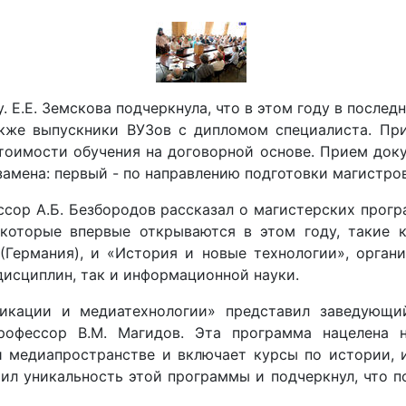
 Е.Е. Земскова подчеркнула, что в этом году в послед
кже выпускники ВУЗов с дипломом специалиста. При
тоимости обучения на договорной основе. Прием доку
амена: первый - по направлению подготовки магистров
ссор А.Б. Безбородов рассказал о магистерских прог
оторые впервые открываются в этом году, такие к
 (Германия), и «История и новые технологии», орга
дисциплин, так и информационной науки.
икации и медиатехнологии» представил заведующи
рофессор В.М. Магидов. Эта программа нацелена 
 медиапространстве и включает курсы по истории, и
ил уникальность этой программы и подчеркнул, что п