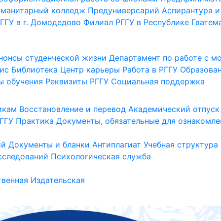
уманитарный колледж
Предуниверсарий
Аспирантура и
ГГУ в г. Домодедово
Филиал РГГУ в Республике Гватем
нонсы студенческой жизни
Департамент по работе с 
ис
Библиотека
Центр карьеры
Работа в РГГУ
Образова
ы обучения
Реквизиты РГГУ
Социальная поддержка
икам
Восстановление и перевод
Академический отпуск
ГГУ
Практика
Документы, обязательные для ознакомле
ий
Документы и бланки
Антиплагиат
Учебная структура
сследований
Психологическая служба
венная
Издательская