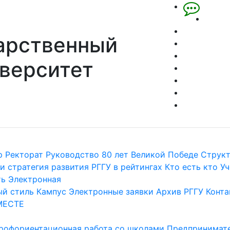
арственный
верситет
р
Ректорат
Руководство
80 лет Великой Победе
Струк
и стратегия развития
РГГУ в рейтингах
Кто есть кто
Уч
ть
Электронная
й стиль
Кампус
Электронные заявки
Архив РГГУ
Конта
МЕСТЕ
рофориентационная работа со школами
Предпринимате