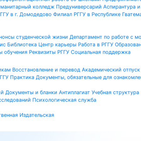
уманитарный колледж
Предуниверсарий
Аспирантура и
ГГУ в г. Домодедово
Филиал РГГУ в Республике Гватем
нонсы студенческой жизни
Департамент по работе с 
ис
Библиотека
Центр карьеры
Работа в РГГУ
Образова
ы обучения
Реквизиты РГГУ
Социальная поддержка
икам
Восстановление и перевод
Академический отпуск
ГГУ
Практика
Документы, обязательные для ознакомле
ий
Документы и бланки
Антиплагиат
Учебная структура
сследований
Психологическая служба
венная
Издательская