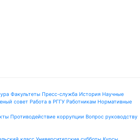
тура
Факультеты
Пресс-служба
История
Научные
еный совет
Работа в РГГУ
Работникам
Нормативные
кты
Противодействие коррупции
Вопрос руководству
льский класс
Университетские субботы
Курсы