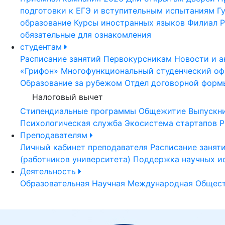
подготовки к ЕГЭ и вступительным испытаниям
Г
образование
Курсы иностранных языков
Филиал Р
обязательные для ознакомления
студентам
Расписание занятий
Первокурсникам
Новости и а
«Грифон»
Многофункциональный студенческий оф
Образование за рубежом
Отдел договорной форм
Налоговый вычет
Стипендиальные программы
Общежитие
Выпускн
Психологическая служба
Экосистема стартапов Р
Преподавателям
Личный кабинет преподавателя
Расписание занят
(работников университета)
Поддержка научных и
Деятельность
Образовательная
Научная
Международная
Общест