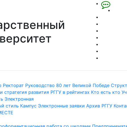
арственный
верситет
р
Ректорат
Руководство
80 лет Великой Победе
Струк
и стратегия развития
РГГУ в рейтингах
Кто есть кто
Уч
ть
Электронная
й стиль
Кампус
Электронные заявки
Архив РГГУ
Конта
МЕСТЕ
рофориентационная работа со школами
Предпринимате