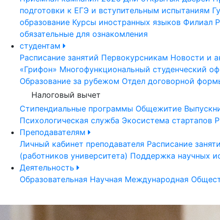
подготовки к ЕГЭ и вступительным испытаниям
Г
образование
Курсы иностранных языков
Филиал Р
обязательные для ознакомления
студентам
Расписание занятий
Первокурсникам
Новости и а
«Грифон»
Многофункциональный студенческий оф
Образование за рубежом
Отдел договорной форм
Налоговый вычет
Стипендиальные программы
Общежитие
Выпускн
Психологическая служба
Экосистема стартапов Р
Преподавателям
Личный кабинет преподавателя
Расписание занят
(работников университета)
Поддержка научных и
Деятельность
Образовательная
Научная
Международная
Общест