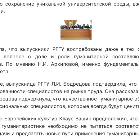
о сохранение уникальной университетской среды, вз
и.
ла, что выпускники РГГУ востребованы даже в тех 
а вопросе о доле и роли гуманитарной составляю
в. По мнению Н.И. Архиповой, именно фундаментал
ета.
le
, выпускница РГГУ Л.И. Бодрецова подтвердила, что
ованности специалистов на рынке труда. Она рассказа
дрецова подчеркнула, что качественное гуманитарное о
ональных специалистов, которые всегда будут ценить
ы Европейских культур Клаус Вашик предположил, что
 гуманитаристике необходимо не пытаться соответс
дачи и предлагать новые пути применения гуманитарны