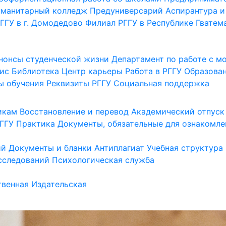
уманитарный колледж
Предуниверсарий
Аспирантура и
ГГУ в г. Домодедово
Филиал РГГУ в Республике Гватем
нонсы студенческой жизни
Департамент по работе с 
ис
Библиотека
Центр карьеры
Работа в РГГУ
Образова
ы обучения
Реквизиты РГГУ
Социальная поддержка
икам
Восстановление и перевод
Академический отпуск
ГГУ
Практика
Документы, обязательные для ознакомле
ий
Документы и бланки
Антиплагиат
Учебная структура
сследований
Психологическая служба
венная
Издательская