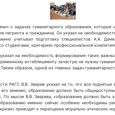
мнил о задачах гуманитарного образования, которые
ие патриота и гражданина. Он указал на необходимост
менно учитывал подготовку специалистов. А.А. Дан
со студентами, критериях профессиональной компетен
указал на необходимость формирования таких важных 
временному истеблишменту зачастую не нужны гуманит
 Таким образом, одной из главных задач гуманитарног
и РАГС В.В. Зверев указал на то, что все поднятые 
о его мнению, образование должно быть общедоступны
с. По мысли В.В. Зверева, «образование должно быть 
 образованию именно сейчас особенно необходимы ре
 кризис приводит к переоценке морально-этических но