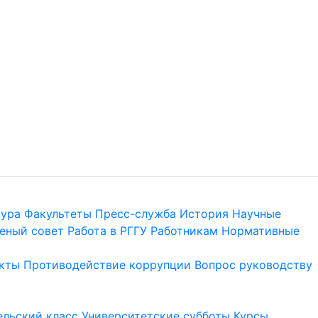
тура
Факультеты
Пресс-служба
История
Научные
еный совет
Работа в РГГУ
Работникам
Нормативные
кты
Противодействие коррупции
Вопрос руководству
льский класс
Университетские субботы
Курсы