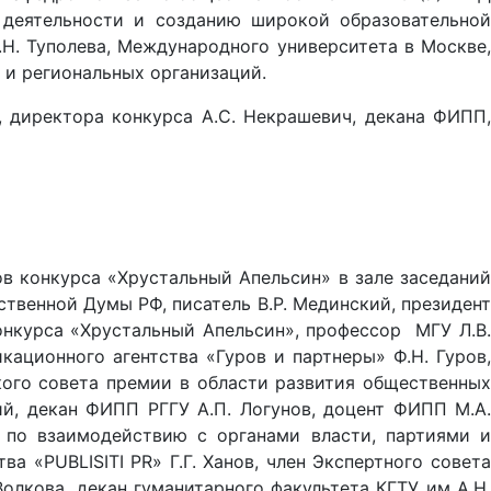
 деятельности и созданию широкой образовательной
.Н. Туполева, Международного университета в Москве,
 и региональных организаций.
, директора конкурса А.С. Некрашевич, декана ФИПП,
 конкурса «Хрустальный Апельсин» в зале заседаний
твенной Думы РФ, писатель В.Р. Мединский, президент
онкурса «Хрустальный Апельсин», профессор МГУ Л.В.
ационного агентства «Гуров и партнеры» Ф.Н. Гуров,
ого совета премии в области развития общественных
й, декан ФИПП РГГУ А.П. Логунов, доцент ФИПП М.А.
 по взаимодействию с органами власти, партиями и
 «PUBLISITI PR» Г.Г. Ханов, член Экспертного совета
лкова, декан гуманитарного факультета КГТУ им А.Н.