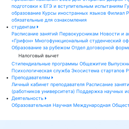
подготовки к ЕГЭ и вступительным испытаниям
Г
образование
Курсы иностранных языков
Филиал Р
обязательные для ознакомления
студентам
Расписание занятий
Первокурсникам
Новости и а
«Грифон»
Многофункциональный студенческий оф
Образование за рубежом
Отдел договорной форм
Налоговый вычет
Стипендиальные программы
Общежитие
Выпускн
Психологическая служба
Экосистема стартапов Р
Преподавателям
Личный кабинет преподавателя
Расписание занят
(работников университета)
Поддержка научных и
Деятельность
Образовательная
Научная
Международная
Общест