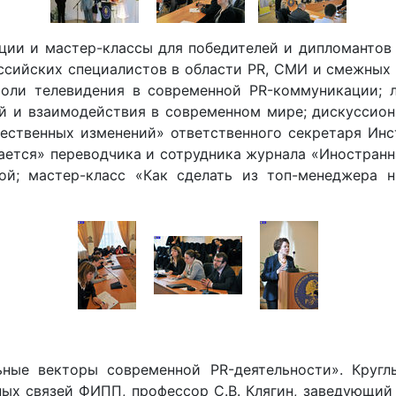
ции и мастер-классы для победителей и дипломантов 
сийских специалистов в области PR, СМИ и смежных о
роли телевидения в современной PR-коммуникации; л
 и взаимодействия в современном мире; дискуссион
щественных изменений» ответственного секретаря Ин
дается» переводчика и сотрудника журнала «Иностранн
й; мастер-класс «Как сделать из топ-менеджера н
ные векторы современной PR-деятельности». Кругл
ых связей ФИПП, профессор С.В. Клягин, заведующи