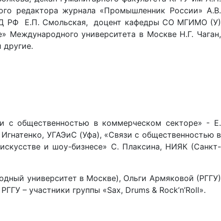
ного редактора журнала «Промышленник России» А.В.
Д РФ Е.П. Смольская, доцент кафедры СО МГИМО (У)
» Международного университета в Москве Н.Г. Чаган,
 другие.
зи с общественностью в коммерческом секторе» - Е.
 Игнатенко, УГАЭиС (Уфа), «Связи с общественностью в
искусстве и шоу-бизнесе» С. Плаксина, НИЯК (Санкт-
дный университет в Москве), Ольги Армяковой (РГГУ)
ГУ – участники группы «Saх, Drums & Rock’n’Roll».