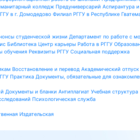
уманитарный колледж
Предуниверсарий
Аспирантура и
ГГУ в г. Домодедово
Филиал РГГУ в Республике Гватем
нонсы студенческой жизни
Департамент по работе с 
ис
Библиотека
Центр карьеры
Работа в РГГУ
Образова
ы обучения
Реквизиты РГГУ
Социальная поддержка
икам
Восстановление и перевод
Академический отпуск
ГГУ
Практика
Документы, обязательные для ознакомле
ий
Документы и бланки
Антиплагиат
Учебная структура
сследований
Психологическая служба
венная
Издательская