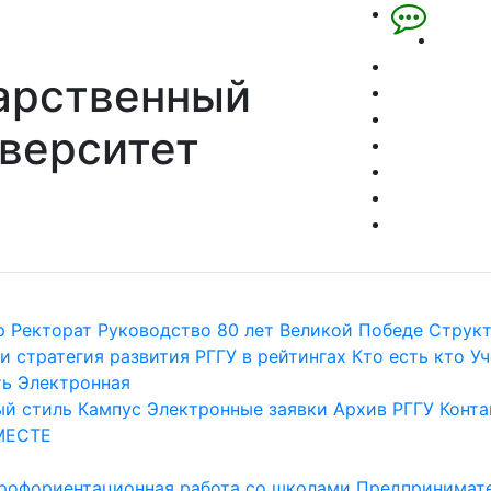
арственный
верситет
р
Ректорат
Руководство
80 лет Великой Победе
Струк
и стратегия развития
РГГУ в рейтингах
Кто есть кто
Уч
ть
Электронная
й стиль
Кампус
Электронные заявки
Архив РГГУ
Конта
МЕСТЕ
рофориентационная работа со школами
Предпринимате