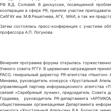
РФ В.Д. Соловей. В дискуссии, посвященной пробл
кооперации в сфере PR, приняли участие преподавате
СибГАУ им. М.Ф.Решетнева, АГУ, МАИ, а так же предс
Затем состоялась пресс-конференция с участием обл
профессора А.П. Логунова.
Вечерняя программа форума открылась торжественной
Ученого совета РГГУ. В церемонии награждения принял
РАСО, генеральный директор PR-агентства «Ньютон» 
Минаева, руководитель конкурса «Хрустальный Апель
управляющий партнер информационного агентства «Пр
связей «Серебряный лучник», председатель Совета д
Гордеева, руководитель PR-департамента «АРПИКОМ»
общественными организациями Департамента информаци
конкурса «Хрустальный Апельсин» В.А. Борисов, мене