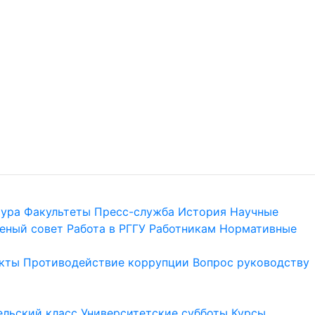
тура
Факультеты
Пресс-служба
История
Научные
еный совет
Работа в РГГУ
Работникам
Нормативные
кты
Противодействие коррупции
Вопрос руководству
льский класс
Университетские субботы
Курсы