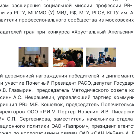
емам расширения социальной миссии профессии PR-
ли из РГГУ, МГИМО (У) МИД РФ, МГУ, РГСУ, КГТУ им. А
тавители профессионального сообщества из московских
адателей гран-при конкурса «Хрустальный Апельсин»
 церемонией награждения победителей и дипломантов
и участие Почетный Президент РАСО, депутат Государс
А.В. Глазырин, председатель Методического совета к
син» А.С. Некрашевич, управляющий партнер коммуник
инцип PR» М.Е. Кошелюк, председатель Попечительск
иректоров ООО «Р.И.М Портер Новели» И.В. Писарски
 С.П. Сергеенкова, заместитель начальника отдела
онного политики ОАО «Газпром», президент агентства
джер по корпоративным связям ОАО «САН ИнБев» А. Во