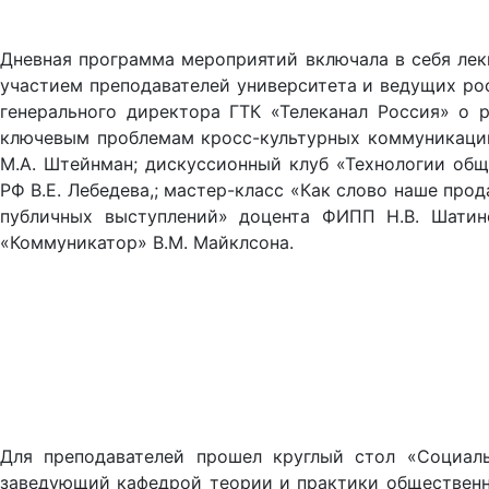
Дневная программа мероприятий включала в себя лек
участием преподавателей университета и ведущих рос
генерального директора ГТК «Телеканал Россия» о 
ключевым проблемам кросс-культурных коммуникаций
М.А. Штейнман; дискуссионный клуб «Технологии об
РФ В.Е. Лебедева,; мастер-класс «Как слово наше про
публичных выступлений» доцента ФИПП Н.В. Шатино
«Коммуникатор» В.М. Майклсона.
Для преподавателей прошел круглый стол «Социаль
заведующий кафедрой теории и практики общественн