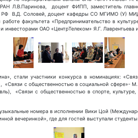
 РАН Л.В.Паринова, доцент ФИПП, заместитель глав
РФ В.Д. Соловей, доцент кафедры СО МГИМО (У) МИ
 работе факультета «Предпринимательство в культуре
и инвесторами ОАО «ЦентрТелеком» Я.Г. Лаврентьева и
ина», стали участники конкурса в номинациях: «Свя
ь), «Связи с общественностью в социальной сфере»- М.
ь), «Связи с общественностью в спорте, культуре, 
узыкальные номера в исполнении Вики Цой (Междунаро
ной вечеринкой», где для гостей выступали студенты РГ