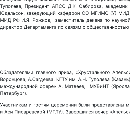
Туполева, Президент АПСО Д.К. Сабирова, академик
Юдельсон, заведующий кафедрой СО МГИМО (У) МИД 
МИД РФ И.Я. Рожков, заместитель декана по научной
директор Департамента по связям с общественностью 
Обладателями главного приза, «Хрустального Апельс
Воронцова, А.Сагдеева, КГТУ им. А.Н. Туполева (Казан
международной сфере» А. Матвеев, МУБиНТ (Ярославл
Петербург).
Участникам и гостям церемонии были представлены м
и Аси Писаревской (МГЛУ). Завершился вечер «Апельсин