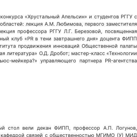
конкурса «Хрустальный Апельсин» и студентов РГГУ с
бластей: лекция А.М. Любимова, первого заместителя
екция профессора РГГУ Л.Г. Березовой, посвященная
ный клуб «PR в тени завтрашнего дня» доцента ФИПП
ститута продвижения инноваций Общественной палаты
ая литература» О.Д. Дробот; мастер-класс «Технологии
ьюс-мейкера?» управляющего партнера PR-агентства
ый стол вели декан ФИПП, профессор А.П. Логунов,
й кафедрой связей с общественностью МГИМО (У) МИД