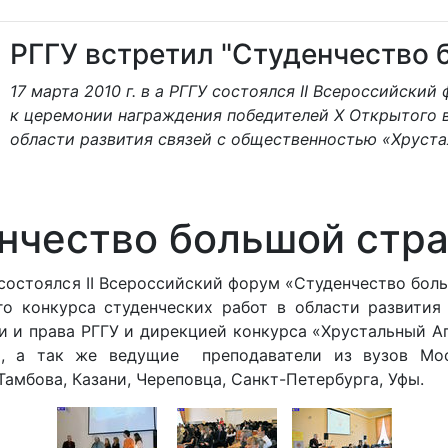
РГГУ встретил "Студенчество 
17 марта 2010 г. в а РГГУ состоялся II Всероссийск
к церемонии награждения победителей X Открытого в
области развития связей с общественностью «Хруста
енчество большой стр
ГУ состоялся II Всероссийский форум «Студенчество б
о конкурса студенческих работ в области развития
 и права РГГУ и дирекцией конкурса «Хрустальный Ап
, а так же ведущие преподаватели из вузов Моск
Тамбова, Казани, Череповца, Санкт-Петербурга, Уфы.