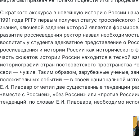
марта был призван не только подвести итоги продела
С краткого экскурса в новейшую историю России начал 
1991 года РГГУ первым получил статус «российского»
знания, ключевой задачей которой является формиров
развитие россиеведения ректор назвал необходимость
воспитать у студента адекватное представление о Ро
россиеведения и истории России как исторического ф
часть сюжетов истории России находится в тесной вза
историографий стран постсоветского пространства Ро
свои — чужие. Таким образом, зарубежные ученые, за
положительных событий — в своей национальной истор
Е.И. Пивовар отметил две существенные тенденции ра
«вместе с Россией», «без России» или «против России
тенденций, по словам Е.И. Пивовара, необходимо исп