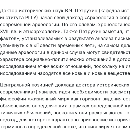
Доктор исторических наук В.Я. Петрухин (кафедра ис
института РГГУ) начал свой доклад «Археология в сов
современной археологии. По его словам, хронологиче
XVIII вв. и этноархеологии. Также Петрухин заметил,
фактов», устанавливаемых в результате анализа письм
упомянутых в «Повести временных лет», на самом деле 
данные археологии в данном случае могут свидетельст
характере социально-политических отношений в догос
исследованием этнических отношений, поскольку на и
исследованиям находятся все новые и новые веществе
Центральной позицией доклада доктора исторических 
современника») явилась идея необходимости рассмот
философии «жизненный мир» как горизонт видения со
объяснениях, определяющих в рамках определенной к
типичных объяснений, поскольку они раскрываются тол
подход, для которого характерно присвоение историч
терминов в определенной эпохе, что нивелирует возмо