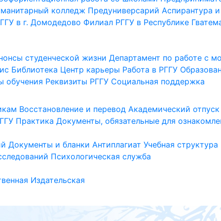
уманитарный колледж
Предуниверсарий
Аспирантура и
ГГУ в г. Домодедово
Филиал РГГУ в Республике Гватем
нонсы студенческой жизни
Департамент по работе с 
ис
Библиотека
Центр карьеры
Работа в РГГУ
Образова
ы обучения
Реквизиты РГГУ
Социальная поддержка
икам
Восстановление и перевод
Академический отпуск
ГГУ
Практика
Документы, обязательные для ознакомле
ий
Документы и бланки
Антиплагиат
Учебная структура
сследований
Психологическая служба
венная
Издательская