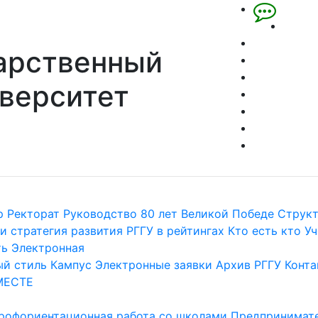
арственный
верситет
р
Ректорат
Руководство
80 лет Великой Победе
Струк
и стратегия развития
РГГУ в рейтингах
Кто есть кто
Уч
ть
Электронная
й стиль
Кампус
Электронные заявки
Архив РГГУ
Конта
МЕСТЕ
рофориентационная работа со школами
Предпринимате