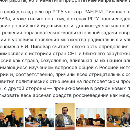
нной работы, но и наметить приоритетные направления
свой доклад ректор РГГУ чл.-кор. РАН Е.И. Пивовар, н
 ВУЗа, и уже только поэтому, в стенах РГГУ россиеве
ание российской идентичности, должно уделяться осо
 решения образовательно-воспитательной задачи совр
ссии в условиях появления множества радикальных и 
еномена Е.И. Пивовар считает сложность определения 
имосвязи с историей стран СНГ и ближнего зарубежья.
ссия как страна, безусловно, влиявшая на их национа
нимающиеся изучением вопросов общей с Россией исто
ии и, соответственно, причины всех отрицательных со
звития политических отношений на постсоветском прос
», с другой стороны — проникновение в регион новых 
ользовать весь арсенал средств россиеведения как ме