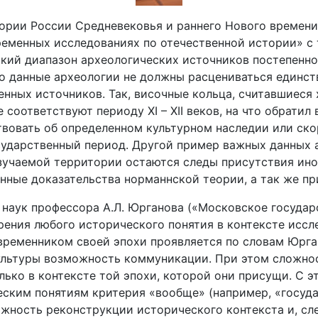
тории России Средневековья и раннего Нового времени
ременных исследованиях по отечественной истории» с 
ский диапазон археологических источников постепенно
 что данные археологии не должны расцениваться един
енных источников. Так, височные кольца, считавшиеся
соответствуют периоду XI – XII веков, на что обратил 
вовать об определенном культурном наследии или скор
ударственный период. Другой пример важных данных ар
зучаемой территории остаются следы присутствия иноз
нные доказательства норманнской теории, а так же пр
наук профессора А.Л. Юрганова («Московское государ
рения любого исторического понятия в контексте исс
временником своей эпохи проявляется по словам Юрг
ультуры возможность коммуникации. При этом сложнос
ько в контексте той эпохи, которой они присущи. С э
еским понятиям критерия «вообще» (например, «госуда
жность реконструкции исторического контекста и, сле