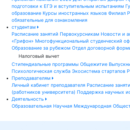
подготовки к ЕГЭ и вступительным испытаниям
Г
образование
Курсы иностранных языков
Филиал Р
обязательные для ознакомления
студентам
Расписание занятий
Первокурсникам
Новости и а
«Грифон»
Многофункциональный студенческий оф
Образование за рубежом
Отдел договорной форм
Налоговый вычет
Стипендиальные программы
Общежитие
Выпускн
Психологическая служба
Экосистема стартапов Р
Преподавателям
Личный кабинет преподавателя
Расписание занят
(работников университета)
Поддержка научных и
Деятельность
Образовательная
Научная
Международная
Общест