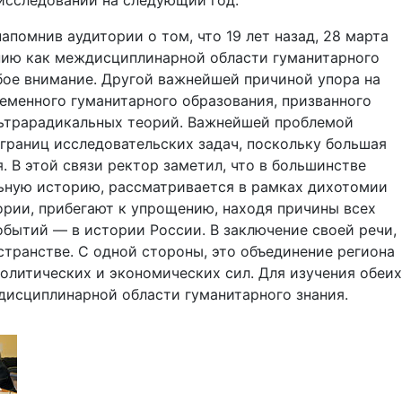
 исследований на следующий год.
апомнив аудитории о том, что 19 лет назад, 28 марта
дению как междисциплинарной области гуманитарного
бое внимание. Другой важнейшей причиной упора на
еменного гуманитарного образования, призванного
ультрарадикальных теорий. Важнейшей проблемой
границ исследовательских задач, поскольку большая
 В этой связи ректор заметил, что в большинстве
льную историю, рассматривается в рамках дихотомии
рии, прибегают к упрощению, находя причины всех
бытий — в истории России. В заключение своей речи,
транстве. С одной стороны, это объединение региона
политических и экономических сил. Для изучения обеих
ждисциплинарной области гуманитарного знания.