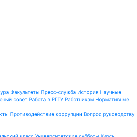
тура
Факультеты
Пресс-служба
История
Научные
еный совет
Работа в РГГУ
Работникам
Нормативные
кты
Противодействие коррупции
Вопрос руководству
льский класс
Университетские субботы
Курсы