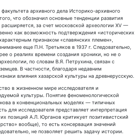
 факультета архивного дела Историко-архивного
того, что обозначил основные тенденции развития
 расширяется, за счет московской археологии XV —
ственно как возможность подтверждения «исторических
 характерным признаком «славянских племен»,
внимание еще П.Н. Третьяков в 1937 г. Следовательно,
ее о реалиях времени создания хроники, но не о
хеологии, по словам В.Я. Петрухина, связан с
емцев. В частности, благодаря недавним
изнаки влияния хазарской культуры на древнерусскую.
ство в жизненном мире исследователя и
ледуемой культуры. Понятие феноменологической
анова в конвенциональных моделях — типичных
ть для исследователя представляет интерпретация
тих позиций А.Л. Юрганов критикует позитивистский
рство» вообще), то есть консервация значений
довательно, не позволяет решить задачу истории.