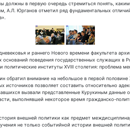
мы должны в первую очередь стремиться понять, каки
м, А.Л. Юрганов отметил ряд фундаментальных отличи
а».
дневековья и раннего Нового времени факультета архи
 оснований поведения государственных служащих в Рос
 политические институты XVIII столетия: проблема ме
ин обратил внимание на небольшое в первой половине X
ных источников позволяет составить относительно аде
равшихся вызвали представленные Курукиным данные о
асти, выполнявшей некоторое время гражданско-полит
стория внешней политики как предмет междисциплина
учения не только событийной истории внешней полити