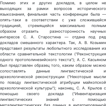
Помимо этих и других докладов, в целом не
выходящих за рамки вопросов исторического
языкознания, финальная часть конференции была —
опять-таки в соответствии с уже сложившейся
традицией, стремящейся максимально полным
образом отразить разно­сто­ронность научных
интересов С. А. Старостина — отдана под ряд
докладов смешанного характера. Так, А. В. Козьмин
представил результаты любопытного исследования из
об­ласти сравнительной текстологии ("Реконструкция
одного протополинезийского текста"); А. С. Касьяном
был представлен образец того, каким образом можно
сопоставлять данные лингвистической и
археологической реконструкции ("Некоторые мысли
по поводу лингвистической атрибуции май­копской
археологической культуры"); наконец, С. А. Крылов с
помощью своего доклада ("Инвентаризация
лингвистических знаний с помощью
металингвистических баз данных в интегрированной