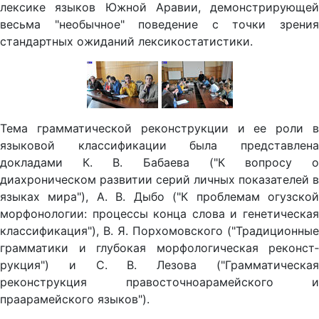
лексике языков Южной Аравии, демонстрирующей
весьма "не­обычное" поведение с точки зрения
стандартных ожиданий лексикостатистики.
Тема грамматической реконструкции и ее роли в
языковой классификации была представ­лена
докладами К. В. Бабаева ("К вопросу о
диахроническом развитии серий личных по­ка­за­телей в
языках мира"), А. В. Дыбо ("К проблемам огузской
морфонологии: процессы конца слова и гене­тическая
классификация"), В. Я. Порхомовского ("Традиционные
грамматики и глубокая морфологическая рекон­ст­
рукция") и С. В. Лезова ("Грам­матическая
реконструкция правосточноарамейского и
праарамейского языков").