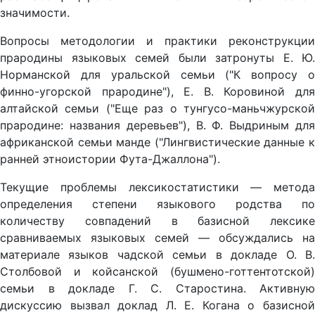
значимости.
Вопросы методологии и практики реконструкции
прародины языковых семей были затронуты Е. Ю.
Норманской для уральской семьи ("К вопросу о
финно-угорской прародине"), Е. В. Коровиной для
алтайской семьи ("Еще раз о тунгусо-маньчжурской
прародине: названия деревьев"), В. Ф. Выдриным для
африканской семьи манде ("Лингви­стические данные к
ранней этноистории Фута-Джаллона").
Текущие проблемы лексикостатистики — метода
определения степени языкового родства по
количеству совпадений в базисной лексике
сравниваемых языковых семей — обсужда­лись на
материале языков чадской семьи в докладе О. В.
Столбовой и койсанской (бушме­но-готтентотской)
семьи в докладе Г. С. Старостина. Активную
дискуссию вызвал доклад Л. Е. Когана о базисной