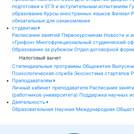
подготовки к ЕГЭ и вступительным испытаниям
Г
образование
Курсы иностранных языков
Филиал Р
обязательные для ознакомления
студентам
Расписание занятий
Первокурсникам
Новости и а
«Грифон»
Многофункциональный студенческий оф
Образование за рубежом
Отдел договорной форм
Налоговый вычет
Стипендиальные программы
Общежитие
Выпускн
Психологическая служба
Экосистема стартапов Р
Преподавателям
Личный кабинет преподавателя
Расписание занят
(работников университета)
Поддержка научных и
Деятельность
Образовательная
Научная
Международная
Общест