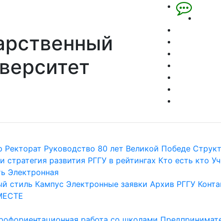
арственный
верситет
р
Ректорат
Руководство
80 лет Великой Победе
Струк
и стратегия развития
РГГУ в рейтингах
Кто есть кто
Уч
ть
Электронная
й стиль
Кампус
Электронные заявки
Архив РГГУ
Конта
МЕСТЕ
рофориентационная работа со школами
Предпринимате