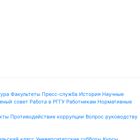
тура
Факультеты
Пресс-служба
История
Научные
еный совет
Работа в РГГУ
Работникам
Нормативные
кты
Противодействие коррупции
Вопрос руководству
льский класс
Университетские субботы
Курсы