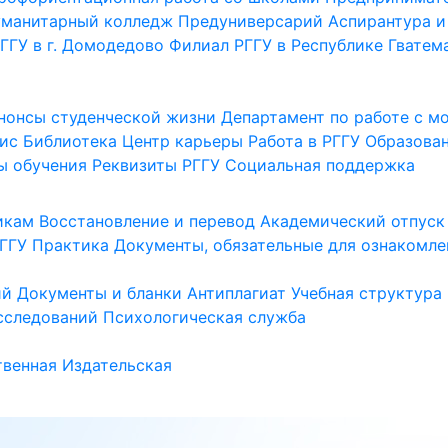
уманитарный колледж
Предуниверсарий
Аспирантура и
ГГУ в г. Домодедово
Филиал РГГУ в Республике Гватем
нонсы студенческой жизни
Департамент по работе с 
ис
Библиотека
Центр карьеры
Работа в РГГУ
Образова
ы обучения
Реквизиты РГГУ
Социальная поддержка
икам
Восстановление и перевод
Академический отпуск
ГГУ
Практика
Документы, обязательные для ознакомле
ий
Документы и бланки
Антиплагиат
Учебная структура
сследований
Психологическая служба
венная
Издательская