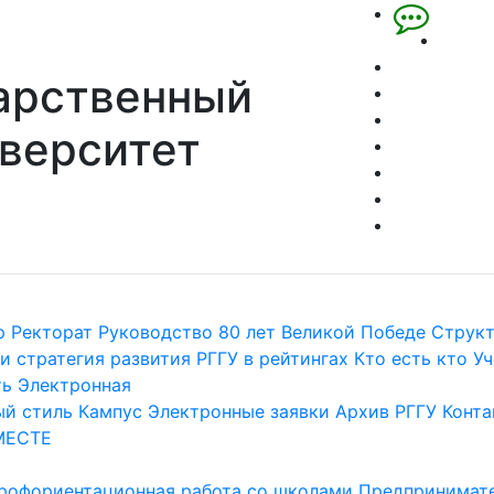
арственный
верситет
р
Ректорат
Руководство
80 лет Великой Победе
Струк
и стратегия развития
РГГУ в рейтингах
Кто есть кто
Уч
ть
Электронная
й стиль
Кампус
Электронные заявки
Архив РГГУ
Конта
МЕСТЕ
рофориентационная работа со школами
Предпринимате