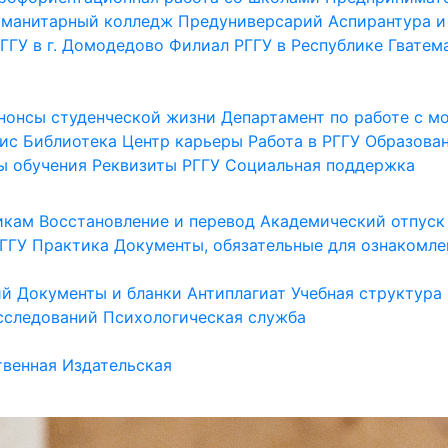
уманитарный колледж
Предуниверсарий
Аспирантура и
ГГУ в г. Домодедово
Филиал РГГУ в Республике Гватем
нонсы студенческой жизни
Департамент по работе с 
ис
Библиотека
Центр карьеры
Работа в РГГУ
Образова
ы обучения
Реквизиты РГГУ
Социальная поддержка
икам
Восстановление и перевод
Академический отпуск
ГГУ
Практика
Документы, обязательные для ознакомле
ий
Документы и бланки
Антиплагиат
Учебная структура
сследований
Психологическая служба
венная
Издательская