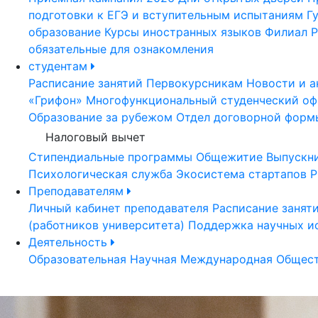
подготовки к ЕГЭ и вступительным испытаниям
Г
образование
Курсы иностранных языков
Филиал Р
обязательные для ознакомления
студентам
Расписание занятий
Первокурсникам
Новости и а
«Грифон»
Многофункциональный студенческий оф
Образование за рубежом
Отдел договорной форм
Налоговый вычет
Стипендиальные программы
Общежитие
Выпускн
Психологическая служба
Экосистема стартапов Р
Преподавателям
Личный кабинет преподавателя
Расписание занят
(работников университета)
Поддержка научных и
Деятельность
Образовательная
Научная
Международная
Общест