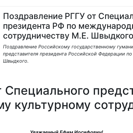
Поздравление РГГУ от Специал
президента РФ по международ
сотрудничеству М.Е. Швыдког
Поздравление Российскому государственному гумани
представителя президента Российской Федерации по
Швыдкого.
т Специального предс
у культурному сотруд
Уважаемый Ефим Иосифович!