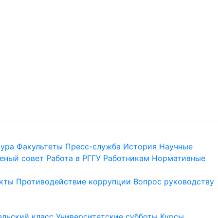
тура
Факультеты
Пресс-служба
История
Научные
еный совет
Работа в РГГУ
Работникам
Нормативные
кты
Противодействие коррупции
Вопрос руководству
льский класс
Университетские субботы
Курсы