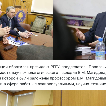
ии обратился президент РГГУ, председатель Правлени
мость научно-педагогического наследия В.М. Магидова
ы которой были заложены профессором В.М. Магидовы
 в сфере работы с аудиовизуальными, научно-технич