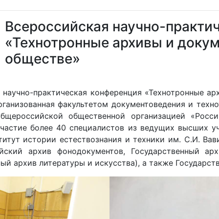
Всероссийская научно-практи
«Технотронные архивы и доку
обществе»
ая научно-практическая конференция «Технотронные а
рганизованная факультетом документоведения и техн
бщероссийской общественной организацией «Росси
частие более 40 специалистов из ведущих высших уч
итут истории естествознания и техники им. С.И. Вав
йский архив фонодокументов, Государственный арх
ый архив литературы и искусства), а также Государст