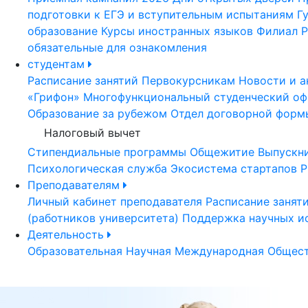
подготовки к ЕГЭ и вступительным испытаниям
Г
образование
Курсы иностранных языков
Филиал Р
обязательные для ознакомления
студентам
Расписание занятий
Первокурсникам
Новости и а
«Грифон»
Многофункциональный студенческий оф
Образование за рубежом
Отдел договорной форм
Налоговый вычет
Стипендиальные программы
Общежитие
Выпускн
Психологическая служба
Экосистема стартапов Р
Преподавателям
Личный кабинет преподавателя
Расписание занят
(работников университета)
Поддержка научных и
Деятельность
Образовательная
Научная
Международная
Общест