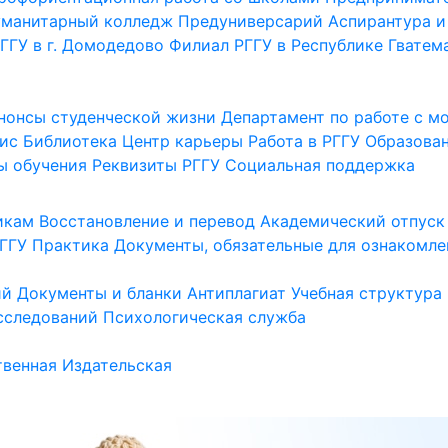
уманитарный колледж
Предуниверсарий
Аспирантура и
ГГУ в г. Домодедово
Филиал РГГУ в Республике Гватем
нонсы студенческой жизни
Департамент по работе с 
ис
Библиотека
Центр карьеры
Работа в РГГУ
Образова
ы обучения
Реквизиты РГГУ
Социальная поддержка
икам
Восстановление и перевод
Академический отпуск
ГГУ
Практика
Документы, обязательные для ознакомле
ий
Документы и бланки
Антиплагиат
Учебная структура
сследований
Психологическая служба
венная
Издательская