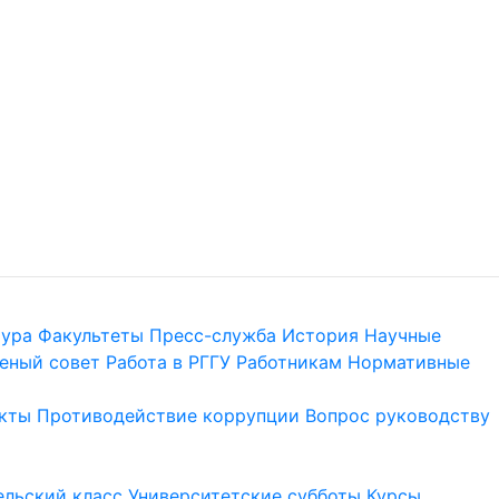
тура
Факультеты
Пресс-служба
История
Научные
еный совет
Работа в РГГУ
Работникам
Нормативные
кты
Противодействие коррупции
Вопрос руководству
льский класс
Университетские субботы
Курсы