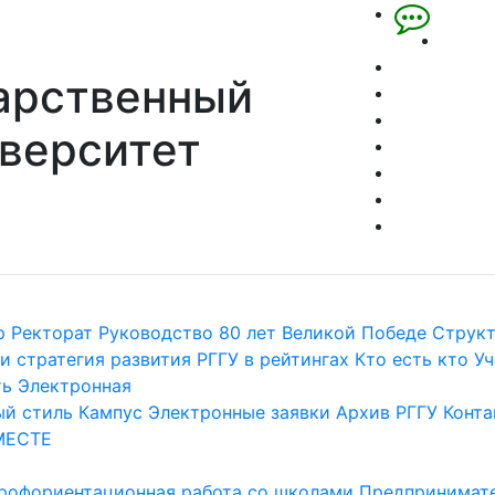
арственный
верситет
р
Ректорат
Руководство
80 лет Великой Победе
Струк
и стратегия развития
РГГУ в рейтингах
Кто есть кто
Уч
ть
Электронная
й стиль
Кампус
Электронные заявки
Архив РГГУ
Конта
МЕСТЕ
рофориентационная работа со школами
Предпринимате