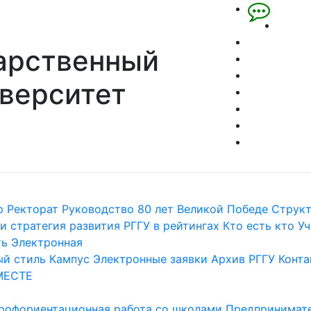
арственный
верситет
р
Ректорат
Руководство
80 лет Великой Победе
Струк
и стратегия развития
РГГУ в рейтингах
Кто есть кто
Уч
ть
Электронная
й стиль
Кампус
Электронные заявки
Архив РГГУ
Конта
МЕСТЕ
рофориентационная работа со школами
Предпринимате