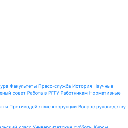
тура
Факультеты
Пресс-служба
История
Научные
еный совет
Работа в РГГУ
Работникам
Нормативные
кты
Противодействие коррупции
Вопрос руководству
льский класс
Университетские субботы
Курсы