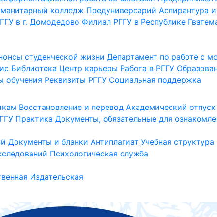
уманитарный колледж
Предуниверсарий
Аспирантура и
ГГУ в г. Домодедово
Филиал РГГУ в Республике Гватем
нонсы студенческой жизни
Департамент по работе с 
ис
Библиотека
Центр карьеры
Работа в РГГУ
Образова
ы обучения
Реквизиты РГГУ
Социальная поддержка
икам
Восстановление и перевод
Академический отпуск
ГГУ
Практика
Документы, обязательные для ознакомле
ий
Документы и бланки
Антиплагиат
Учебная структура
сследований
Психологическая служба
венная
Издательская