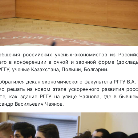
бщения российских ученых-экономистов из Российс
его в конференции в очной и заочной форме (доклад
РГГУ, ученые Казахстана, Польши, Болгарии.
братился декан экономического факультета РГГУ В.А.
мо решать на новом этапе ускоренного развития рос
е, как здание РГГУ на улице Чаянова, где в бывше
сандр Васильевич Чаянов.