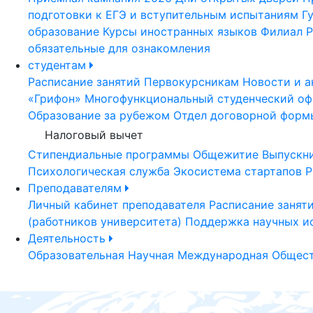
подготовки к ЕГЭ и вступительным испытаниям
Г
образование
Курсы иностранных языков
Филиал Р
обязательные для ознакомления
студентам
Расписание занятий
Первокурсникам
Новости и а
«Грифон»
Многофункциональный студенческий оф
Образование за рубежом
Отдел договорной форм
Налоговый вычет
Стипендиальные программы
Общежитие
Выпускн
Психологическая служба
Экосистема стартапов Р
Преподавателям
Личный кабинет преподавателя
Расписание занят
(работников университета)
Поддержка научных и
Деятельность
Образовательная
Научная
Международная
Общест