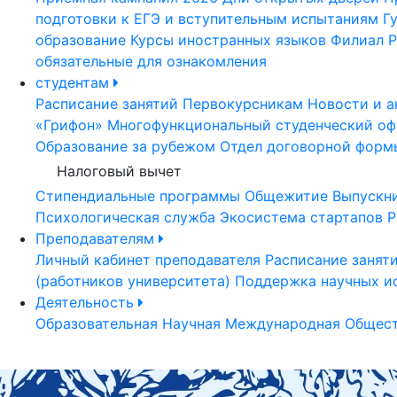
подготовки к ЕГЭ и вступительным испытаниям
Г
образование
Курсы иностранных языков
Филиал Р
обязательные для ознакомления
студентам
Расписание занятий
Первокурсникам
Новости и а
«Грифон»
Многофункциональный студенческий оф
Образование за рубежом
Отдел договорной форм
Налоговый вычет
Стипендиальные программы
Общежитие
Выпускн
Психологическая служба
Экосистема стартапов Р
Преподавателям
Личный кабинет преподавателя
Расписание занят
(работников университета)
Поддержка научных и
Деятельность
Образовательная
Научная
Международная
Общест