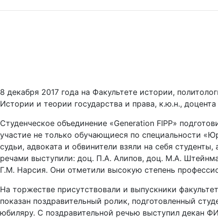
8 декабря 2017 года на Факультете истории, политол
Истории и теории государства и права, к.ю.н., доцента 
Студенческое объединение «Generation FIPP» подготов
участие не только обучающиеся по специальности «Юр
судьи, адвоката и обвинители взяли на себя студенты
речами выступили: доц. П.А. Алипов, доц. М.А. Штейнма
Г.М. Нарсия. Они отметили высокую степень професси
На торжестве присутствовали и выпускники факультет
показан поздравительный ролик, подготовленный студ
юбиляру. С поздравительной речью выступил декан ФИП