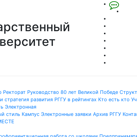
арственный
верситет
р
Ректорат
Руководство
80 лет Великой Победе
Струк
и стратегия развития
РГГУ в рейтингах
Кто есть кто
Уч
ть
Электронная
й стиль
Кампус
Электронные заявки
Архив РГГУ
Конта
МЕСТЕ
рофориентационная работа со школами
Предпринимате