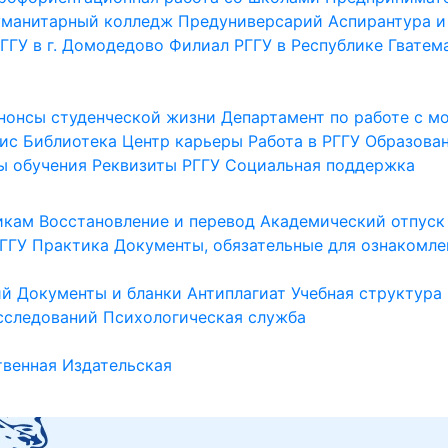
уманитарный колледж
Предуниверсарий
Аспирантура и
ГГУ в г. Домодедово
Филиал РГГУ в Республике Гватем
нонсы студенческой жизни
Департамент по работе с 
ис
Библиотека
Центр карьеры
Работа в РГГУ
Образова
ы обучения
Реквизиты РГГУ
Социальная поддержка
икам
Восстановление и перевод
Академический отпуск
ГГУ
Практика
Документы, обязательные для ознакомле
ий
Документы и бланки
Антиплагиат
Учебная структура
сследований
Психологическая служба
венная
Издательская