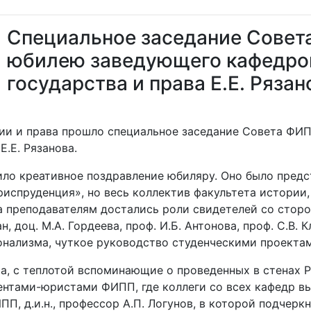
Специальное заседание Совет
юбилею заведующего кафедрой
государства и права Е.Е. Рязан
огии и права прошло специальное заседание Совета Ф
Е.Е. Рязанова.
ило креативное поздравление юбиляру. Оно было предс
испруденция», но весь коллектив факультета истории,
, а преподавателям достались роли свидетелей со сто
н, доц. М.А. Гордеева, проф. И.Б. Антонова, проф. С.В.
онализма, чуткое руководство студенческими проекта
а, с теплотой вспоминающие о проведенных в стенах Р
ентами-юристами ФИПП, где коллеги со всех кафедр вы
П, д.и.н., профессор А.П. Логунов, в которой подчерк