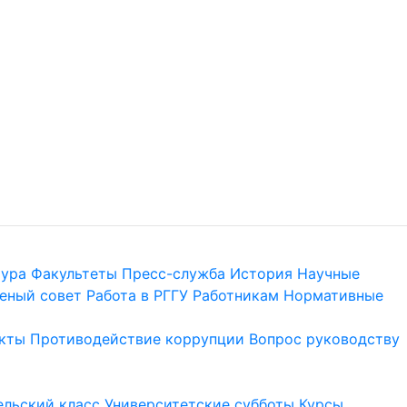
тура
Факультеты
Пресс-служба
История
Научные
еный совет
Работа в РГГУ
Работникам
Нормативные
кты
Противодействие коррупции
Вопрос руководству
льский класс
Университетские субботы
Курсы