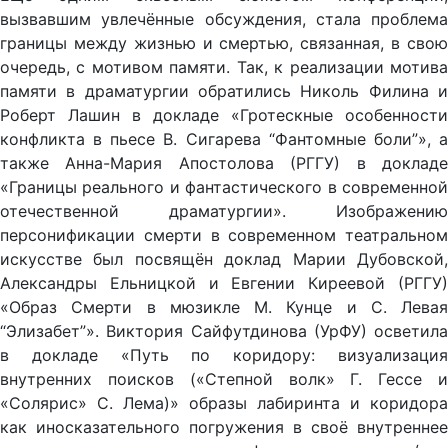
вызвавшим увлечённые обсуждения, стала проблема
границы между жизнью и смертью, связанная, в свою
очередь, с мотивом памяти. Так, к реализации мотива
памяти в драматургии обратились Николь Филина и
Роберт Лашин в докладе «Гротескные особенности
конфликта в пьесе В. Сигарева “Фантомные боли”», а
также Анна-Мария Апостолова (РГГУ) в докладе
«Границы реального и фантастического в современной
отечественной драматургии». Изображению
персонификации смерти в современном театральном
искусстве был посвящён доклад Марии Дубовской,
Александры Ельницкой и Евгении Киреевой (РГГУ)
«Образ Смерти в мюзикле М. Кунце и С. Левая
“Элизабет”». Виктория Сайфутдинова (УрФУ) осветила
в докладе «Путь по коридору: визуализация
внутренних поисков («Степной волк» Г. Гессе и
«Солярис» С. Лема)» образы лабиринта и коридора
как иносказательного погружения в своё внутреннее