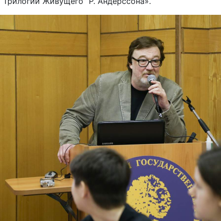
“Трилогии Живущего” Р. Андерссона».