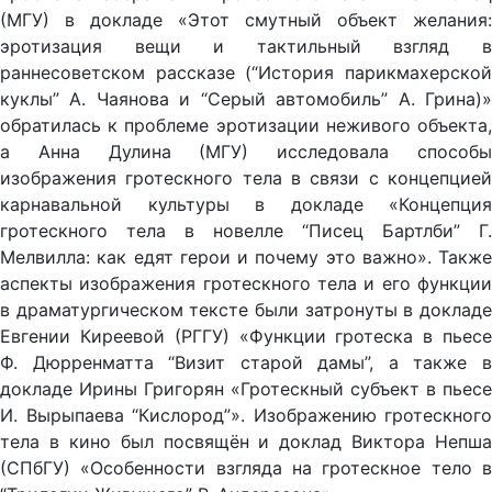
(МГУ) в докладе «Этот смутный объект желания:
эротизация вещи и тактильный взгляд в
раннесоветском рассказе (“История парикмахерской
куклы” А. Чаянова и “Серый автомобиль” А. Грина)»
обратилась к проблеме эротизации неживого объекта,
а Анна Дулина (МГУ) исследовала способы
изображения гротескного тела в связи с концепцией
карнавальной культуры в докладе «Концепция
гротескного тела в новелле “Писец Бартлби” Г.
Мелвилла: как едят герои и почему это важно». Также
аспекты изображения гротескного тела и его функции
в драматургическом тексте были затронуты в докладе
Евгении Киреевой (РГГУ) «Функции гротеска в пьесе
Ф. Дюрренматта “Визит старой дамы”, а также в
докладе Ирины Григорян «Гротескный субъект в пьесе
И. Вырыпаева “Кислород”». Изображению гротескного
тела в кино был посвящён и доклад Виктора Непша
(СПбГУ) «Особенности взгляда на гротескное тело в