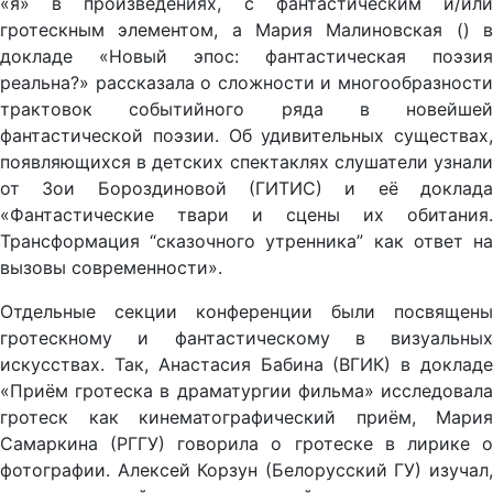
«я» в произведениях, с фантастическим и/или
гротескным элементом, а Мария Малиновская () в
докладе «Новый эпос: фантастическая поэзия
реальна?» рассказала о сложности и многообразности
трактовок событийного ряда в новейшей
фантастической поэзии. Об удивительных существах,
появляющихся в детских спектаклях слушатели узнали
от Зои Бороздиновой (ГИТИС) и её доклада
«Фантастические твари и сцены их обитания.
Трансформация “сказочного утренника” как ответ на
вызовы современности».
Отдельные секции конференции были посвящены
гротескному и фантастическому в визуальных
искусствах. Так, Анастасия Бабина (ВГИК) в докладе
«Приём гротеска в драматургии фильма» исследовала
гротеск как кинематографический приём, Мария
Самаркина (РГГУ) говорила о гротеске в лирике о
фотографии. Алексей Корзун (Белорусский ГУ) изучал,