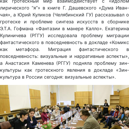
как гротескный мир взаимодействует с «идолом
лирического “я”» в книге Г. Дашевского «Дума Иван-
чая», а Юрий Куликов (Челябинский ГУ) рассказывал о
гротеске и проблеме синтеза искусств в сборнике
Э.Т.А. Гофмана «Фантазии в манере Калло». Екатерина
Кулиничева (РГГУ) исследовала проблему миграции
фантастического в повседневность в докладе «Комикс
как метафора. Миграция фантастического в
повседневность: визуальные и нарративные аспекты»,
а Анастасия Каменева (РГГУ) подняла проблему зин-
культуры как гротескного явления в докладе «Зин-
культура в России сегодня: визуальные аспекты».