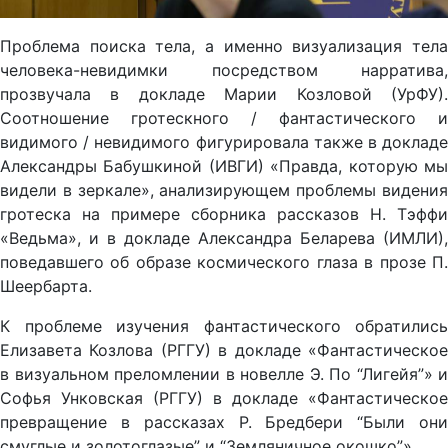
Проблема поиска тела, а именно визуализация тела
человека-невидимки посредством нарратива,
прозвучала в докладе Марии Козловой (УрФУ).
Соотношение гротескного / фантастического и
видимого / невидимого фигурировала также в докладе
Александры Бабушкиной (ИВГИ) «Правда, которую мы
видели в зеркале», анализирующем проблемы видения
гротеска на примере сборника рассказов Н. Тэффи
«Ведьма», и в докладе Александра Беларева (ИМЛИ),
поведавшего об образе космического глаза в прозе П.
Шеербарта.
К проблеме изучения фантастического обратились
Елизавета Козлова (РГГУ) в докладе «Фантастическое
в визуальном преломлении в новелле Э. По “Лигейя”» и
Софья Унковская (РГГУ) в докладе «Фантастическое
превращение в рассказах Р. Бредбери “Были они
смуглые и золотоглазые” и “Земляничное окошко”».