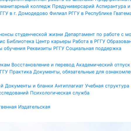
уманитарный колледж
Предуниверсарий
Аспирантура и
ГГУ в г. Домодедово
Филиал РГГУ в Республике Гватем
нонсы студенческой жизни
Департамент по работе с 
ис
Библиотека
Центр карьеры
Работа в РГГУ
Образова
ы обучения
Реквизиты РГГУ
Социальная поддержка
икам
Восстановление и перевод
Академический отпуск
ГГУ
Практика
Документы, обязательные для ознакомле
ий
Документы и бланки
Антиплагиат
Учебная структура
сследований
Психологическая служба
венная
Издательская