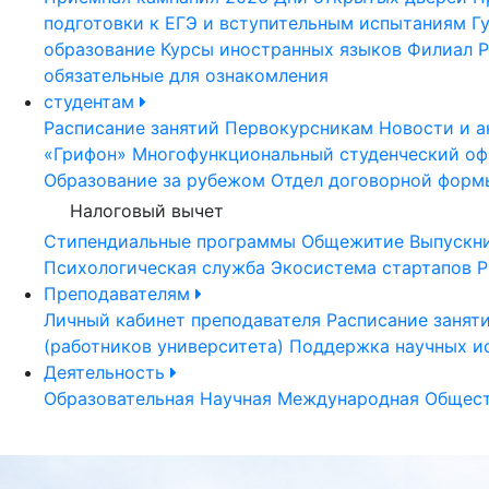
подготовки к ЕГЭ и вступительным испытаниям
Г
образование
Курсы иностранных языков
Филиал Р
обязательные для ознакомления
студентам
Расписание занятий
Первокурсникам
Новости и а
«Грифон»
Многофункциональный студенческий оф
Образование за рубежом
Отдел договорной форм
Налоговый вычет
Стипендиальные программы
Общежитие
Выпускн
Психологическая служба
Экосистема стартапов Р
Преподавателям
Личный кабинет преподавателя
Расписание занят
(работников университета)
Поддержка научных и
Деятельность
Образовательная
Научная
Международная
Общест