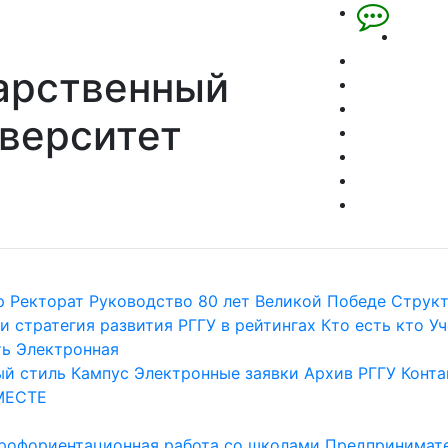
арственный
верситет
р
Ректорат
Руководство
80 лет Великой Победе
Струк
и стратегия развития
РГГУ в рейтингах
Кто есть кто
Уч
ть
Электронная
й стиль
Кампус
Электронные заявки
Архив РГГУ
Конта
МЕСТЕ
рофориентационная работа со школами
Предпринимате