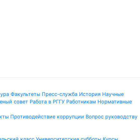
тура
Факультеты
Пресс-служба
История
Научные
еный совет
Работа в РГГУ
Работникам
Нормативные
кты
Противодействие коррупции
Вопрос руководству
льский класс
Университетские субботы
Курсы