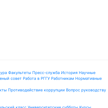
тура
Факультеты
Пресс-служба
История
Научные
еный совет
Работа в РГГУ
Работникам
Нормативные
кты
Противодействие коррупции
Вопрос руководству
льский класс
Университетские субботы
Курсы