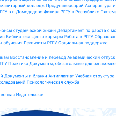
уманитарный колледж
Предуниверсарий
Аспирантура и
ГГУ в г. Домодедово
Филиал РГГУ в Республике Гватем
нонсы студенческой жизни
Департамент по работе с 
ис
Библиотека
Центр карьеры
Работа в РГГУ
Образова
ы обучения
Реквизиты РГГУ
Социальная поддержка
икам
Восстановление и перевод
Академический отпуск
ГГУ
Практика
Документы, обязательные для ознакомле
ий
Документы и бланки
Антиплагиат
Учебная структура
сследований
Психологическая служба
венная
Издательская