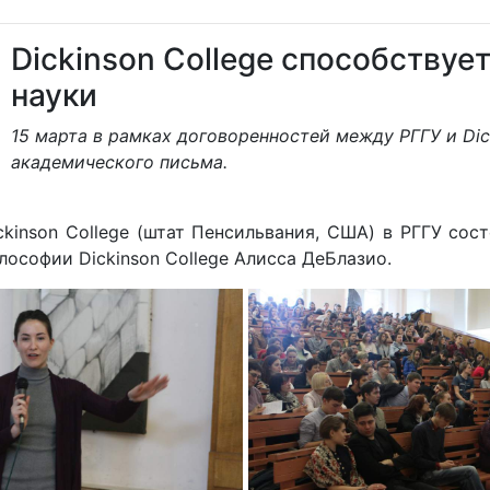
Dickinson College способству
науки
15 марта в рамках договоренностей между РГГУ и Dic
академического письма.
kinson College (штат Пенсильвания, США) в РГГУ сос
ософии Dickinson College Алисса ДеБлазио.