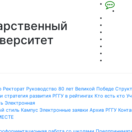
арственный
верситет
р
Ректорат
Руководство
80 лет Великой Победе
Струк
и стратегия развития
РГГУ в рейтингах
Кто есть кто
Уч
ть
Электронная
й стиль
Кампус
Электронные заявки
Архив РГГУ
Конта
МЕСТЕ
рофориентационная работа со школами
Предпринимате