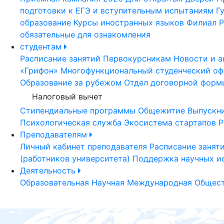
подготовки к ЕГЭ и вступительным испытаниям
Г
образование
Курсы иностранных языков
Филиал Р
обязательные для ознакомления
студентам
Расписание занятий
Первокурсникам
Новости и а
«Грифон»
Многофункциональный студенческий оф
Образование за рубежом
Отдел договорной форм
Налоговый вычет
Стипендиальные программы
Общежитие
Выпускн
Психологическая служба
Экосистема стартапов Р
Преподавателям
Личный кабинет преподавателя
Расписание занят
(работников университета)
Поддержка научных и
Деятельность
Образовательная
Научная
Международная
Общест